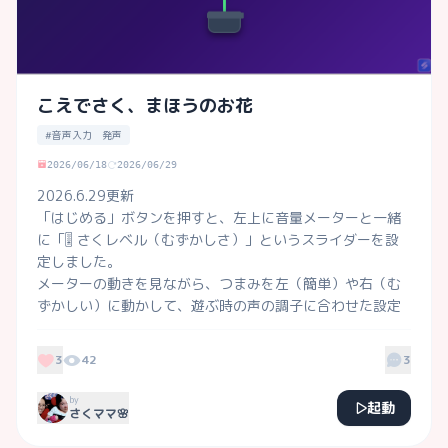
こえでさく、まほうのお花
#音声入力 発声
2026/06/18
2026/06/29
2026.6.29更新

「はじめる」ボタンを押すと、左上に音量メーターと一緒
に「🎚️ さくレベル（むずかしさ）」というスライダーを設
定しました。

メーターの動きを見ながら、つまみを左（簡単）や右（む
ずかしい）に動かして、遊ぶ時の声の調子に合わせた設定
にしてくださいね！

※音声入力 

3
42
3
声や音に反応して蕾がパッと開花する、音声感応型ゲーム
です。

by
起動
さくママ🌸
 ※マイク設定をオンにして遊んでね！

 蕾に声をかけて3回咲かせてクリアしよう 
