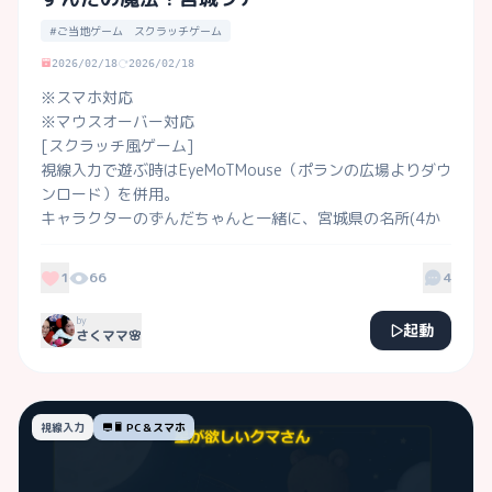
#ご当地ゲーム スクラッチゲーム
2026/02/18
2026/02/18
※スマホ対応

※マウスオーバー対応

[スクラッチ風ゲーム]

視線入力で遊ぶ時はEyeMoTMouse（ポランの広場よりダウ
ンロード）を併用。

キャラクターのずんだちゃんと一緒に、宮城県の名所(4か
所)を巡ってね！

画面をスクラッチのようになぞると、画像が現れるよ。

1
66
4
宮城の方言も楽しんでください♡
by
起動
さくママ🌸
視線入力
PC＆スマホ