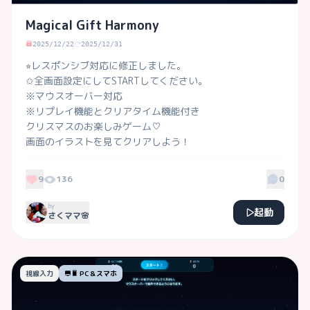
Magical Gift Harmony
2025/12/22
2025/12/31
⭐︎レスポンシブ対応に修正しました。

✩全画面設定にしてSTARTしてください。

※マウスオーバー対応

※リプレイ機能とクリアタイム機能付き

クリスマスのお楽しみゲーム♡

画面のイラストを見てクリアしよう！

目の動きに合わせて鳴る音も楽しんでね♪
9
136
0
by
起動
さくママ🌸
視線入力
PC＆スマホ