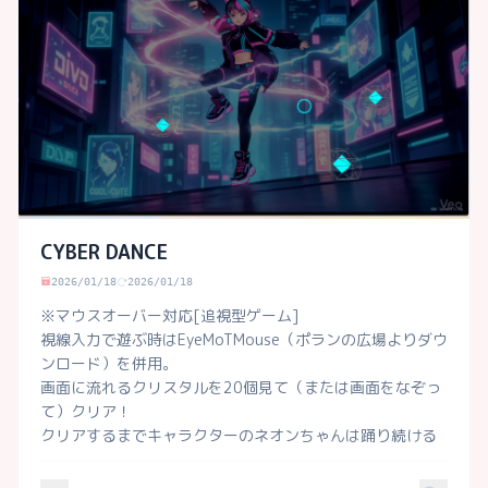
CYBER DANCE
2026/01/18
2026/01/18
※マウスオーバー対応[追視型ゲーム]

視線入力で遊ぶ時はEyeMoTMouse（ポランの広場よりダウ
ンロード）を併用。

画面に流れるクリスタルを20個見て（または画面をなぞっ
て）クリア！

クリアするまでキャラクターのネオンちゃんは踊り続ける
よ！

クリア画面もお楽しみに♡