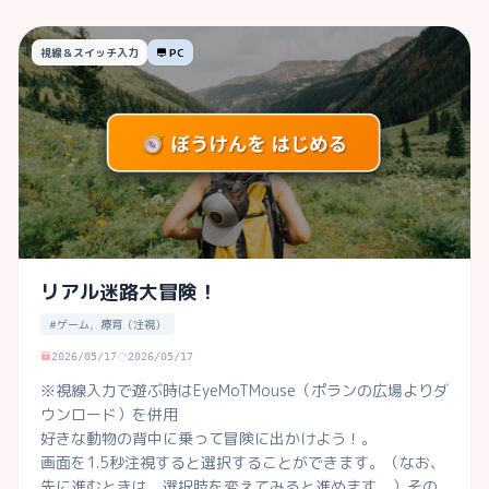
 ✨非常に静かな(無音)ゲームとなっております。
視線＆スイッチ入力
PC
リアル迷路大冒険！
#ゲーム，療育（注視）
2026/05/17
2026/05/17
※視線入力で遊ぶ時はEyeMoTMouse（ポランの広場よりダ
ウンロード）を併用

好きな動物の背中に乗って冒険に出かけよう！。

画面を1.5秒注視すると選択することができます。（なお、
先に進むときは、選択肢を変えてみると進めます。）その