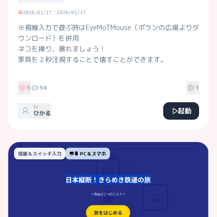
2026/01/17
2026/01/17
※視線入力で遊ぶ時はEyeMoTMouse（ポランの広場よりダ
ウンロード）を併用

ネコを操り、暴れましょう！

家具を２秒注視することで壊すことができます。
3
94
1
by
起動
ひかる
視線＆スイッチ入力
PC＆スマホ