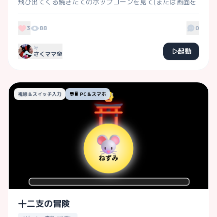
飛び出てくる焼きたてのポップコーンを見て(または画面を
なぞって)カゴに溜めていくゲームだよ！

金色(黄色)のラッキーポップコーンが飛び出してきたら、迷
3
88
0
わずキャッチしてね！

by
起動
さくママ🌸
視線＆スイッチ入力
PC＆スマホ
十二支の冒険