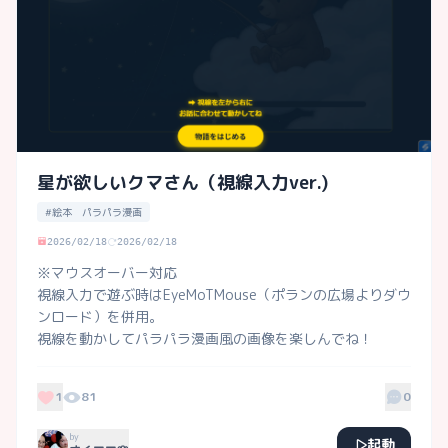
星が欲しいクマさん（視線入力ver.)
#絵本 パラパラ漫画
2026/02/18
2026/02/18
※マウスオーバー対応

視線入力で遊ぶ時はEyeMoTMouse（ポランの広場よりダウ
ンロード）を併用。

視線を動かしてパラパラ漫画風の画像を楽しんでね！
1
81
0
by
起動