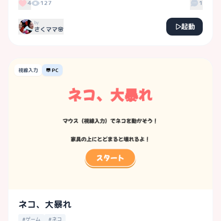
4
127
1
by
起動
さくママ🌸
視線入力
PC
ネコ、大暴れ
#ゲーム
#ネコ