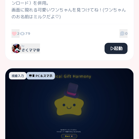
ンロード）を併用。

画面に現れる可愛いワンちゃんを見つけてね！(ワンちゃん
のお名前はミルクだよ♡)

クリア画面の可愛い動画もお楽しみに♡

視線、指、マウスの動きに合わせて奏でる音も楽しもう♪
2
79
0
by
起動
さくママ🌸
視線入力
PC＆スマホ