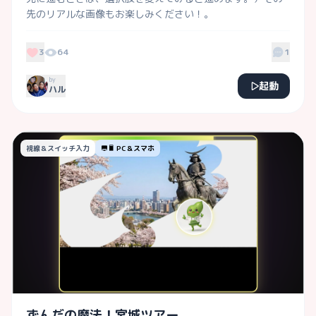
先のリアルな画像もお楽しみください！。
3
64
1
by
起動
ハル
視線＆スイッチ入力
PC＆スマホ
ずんだの魔法！宮城ツアー