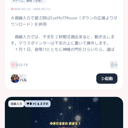
#ゲーム，療育（注視）
2026/01/11
2026/01/11
※視線入力で遊ぶ時はEyeMoTMouse（ポランの広場よりダ
ウンロード）を併用

　視線入力では、干支を２秒間注視出来ると、動き出しま
す。マウスポインターは干支の上に置いて操作します。

　１月１日、夜明けとともに神様の門をひらいたら、選ば
れちゃった十二支の始まり！。画面を注視する練習もしな
がら、十二支を次々と呼び起こしてください。最後はどう
2
73
0
なるかな？。

by
起動
ハル
視線入力
PC＆スマホ