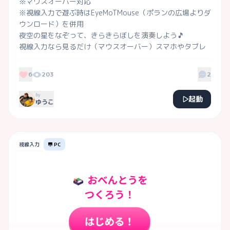
※マウスオーバー対応

※視線入力で遊ぶ時はEyeMoTMouse（ポランの広場よりダ
ウンロード）を併用

夜空の星をなぞって、きらきらぼしを演奏しよう🎵

視線入力なら見るだけ（マウスオーバー）スマホやタブレ
ットならタッチするだけ！

誰でも簡単にピアニストになれるよ⭐️
6
203
2
by
起動
ゆうこ
視線入力
PC