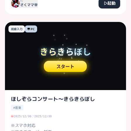
by
起動
さくママ🌸
視線入力
PC
ほしぞらコンサート〜きらきらぼし
#音楽
2025/12/30
2025/12/30
※スマホ対応
