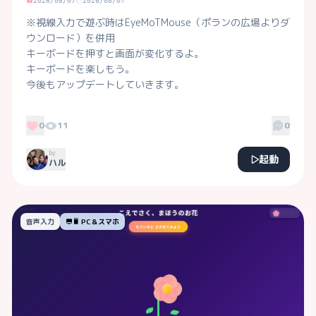
2026/08/07
2026/08/07
※視線入力で遊ぶ時はEyeMoTMouse（ポランの広場よりダ
ウンロード）を併用

キーボードを押すと画面が変化するよ。

キーボードを楽しもう。

今後もアップデートしていきます。
0
11
0
by
起動
ハル
音声入力
PC＆スマホ