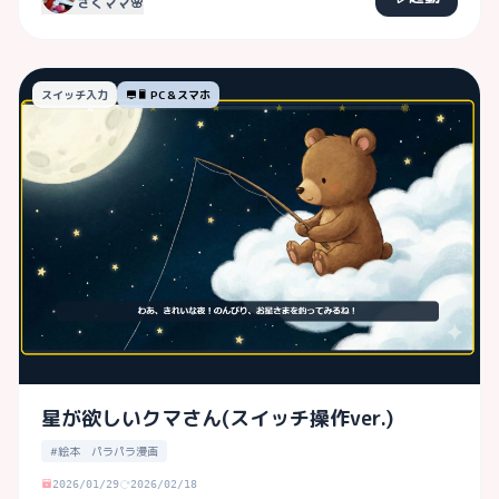
さくママ🌸
スイッチ入力
PC＆スマホ
星が欲しいクマさん(スイッチ操作ver.)
#絵本 パラパラ漫画
2026/01/29
2026/02/18