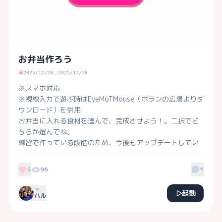
お弁当作ろう
2025/12/28
2025/12/28
※スマホ対応

※視線入力で遊ぶ時はEyeMoTMouse（ポランの広場よりダ
ウンロード）を併用

お弁当に入れる食材を選んで、完成させよう！。二択でど
ちらか選んでね。

練習で作っている段階のため、今後もアップデートしてい
きます。
5
96
1
by
起動
ハル