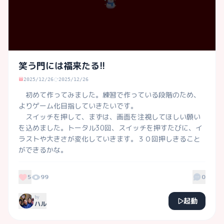
笑う門には福来たる!!
2025/12/26
2025/12/26
　初めて作ってみました。練習で作っている段階のため、
よりゲーム化目指していきたいです。

　スイッチを押して、まずは、画面を注視してほしい願い
を込めました。トータル30回、スイッチを押すたびに、イ
ラストや大きさが変化していきます。３０回押しきること
ができるかな。

　笑いで福を呼び込みましょう！
5
99
0
by
起動
ハル