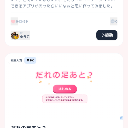
できるアプリがあったらいいなぁと思い作ってみました。
6
89
0
by
起動
ゆうこ
視線入力
PC