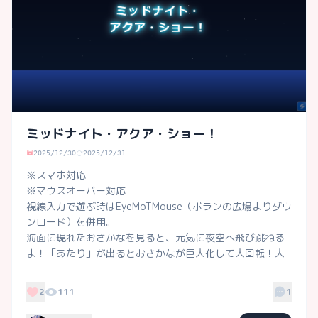
ミッドナイト・アクア・ショー！
2025/12/30
2025/12/31
※スマホ対応

※マウスオーバー対応

視線入力で遊ぶ時はEyeMoTMouse（ポランの広場よりダウ
ンロード）を併用。

海面に現れたおさかなを見ると、元気に夜空へ飛び跳ねる
よ！「あたり」が出るとおさかなが巨大化して大回転！大
フィーバー画面を楽しもう♡
2
111
1