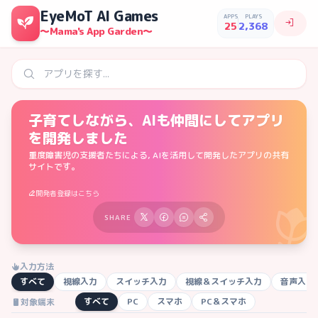
EyeMoT AI Games
APPS
PLAYS
25
2,368
～Mama's App Garden～
子育てしながら、AIも仲間にして
アプリ
を開発しました
重度障害児の支援者たちによる, AIを活用して開発したアプリの共有
サイトです。
開発者登録はこちら
SHARE
入力方法
すべて
視線入力
スイッチ入力
視線＆スイッチ入力
音声入力
すべて
PC
スマホ
PC＆スマホ
対象端末