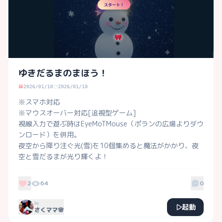
ゆきだるまのまほう！
2026/01/10
2026/01/10
※スマホ対応

※マウスオーバー対応[追視型ゲーム]

視線入力で遊ぶ時はEyeMoTMouse（ポランの広場よりダウ
ンロード）を併用。

夜空から降り注ぐ光(雪)を10個集めると魔法がかかり、夜
空と雪だるまが光り輝くよ！

2
64
0
by
起動
さくママ🌸