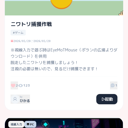
ニワトリ捕獲作戦
#ゲーム
2026/01/20
2026/01/20
※視線入力で遊ぶ時はEyeMoTMouse（ポランの広場よりダ
ウンロード）を併用

脱走したニワトリを捕獲しましょう！

注視の必要は無いので、見るだけ捕獲できます！
2
123
1
by
起動
ひかる
視線入力
PC