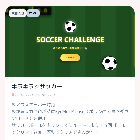
視線入力
PC
キラキラ☆サッカー
2025/12/25
2025/12/25
※マウスオーバー対応

※視線入力で遊ぶ時はEyeMoTMouse（ポランの広場でダウ
ンロード）を併用

サッカーボールをキックしてシュートしよう！３回ゴール
でクリア！さぁ、何秒でクリアできるかな？