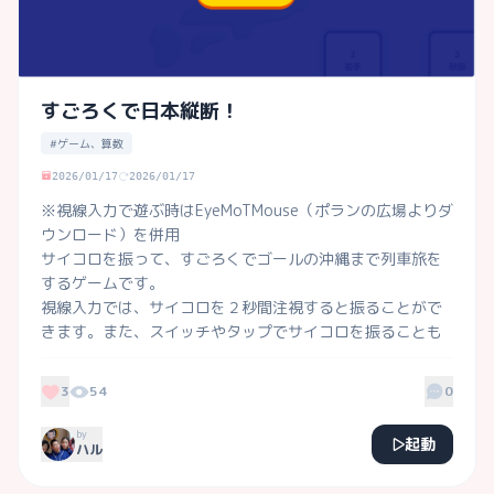
すごろくで日本縦断！
#ゲーム、算数
2026/01/17
2026/01/17
※視線入力で遊ぶ時はEyeMoTMouse（ポランの広場よりダ
ウンロード）を併用

サイコロを振って、すごろくでゴールの沖縄まで列車旅を
するゲームです。　

視線入力では、サイコロを２秒間注視すると振ることがで
きます。また、スイッチやタップでサイコロを振ることも
でき、出た目の数進みます。数に興味が持てるように、視
覚と聴覚にも工夫して作ってみました。まだ完成ではな
3
54
0
く、試作中でした。今後、北海道にもつなげていきたいと
by
起動
ハル