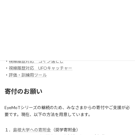
EyeMoT Tools
・
【試作】ゲームレコーダ
・
【試作】ゲームビューワ
・
マウスバリケード
ほか
スイッチ入力訓練アプリ SCoT
・
【試作】ワンスイッチレーサー
・
視線履歴対応 コイン落とし
・
視線履歴対応 UFOキャッチャー
・
評価・訓練用ツール
寄付のお願い
EyeMoTシリーズの継続のため、みなさまからの寄付やご支援が必
要です。現在、以下の方法を用意しています。
１．
島根大学への寄附金
（奨学寄附金）