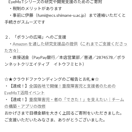
EyeMoTシリーズの研究や開発支援のためのご寄附
・税制のメリットがあります
・事前に伊藤（fumi@ecs.shimane-u.ac.jp）まで連絡いただくと
手続きがスムーズです
２．「ポランの広場」へのご支援
・
Amazon を通した研究支援品の提供
（
これまでご支援くださっ
た方々）
・直接送金（PayPay銀行／本店営業部／普通／2874578／ポラ
ンネットクリエイティブ イトウフミヒト）
☆★クラウドファウンディングのご報告とお礼★☆
・【達成！】
全国各地で開催！重度障害児と支援者のための
EyeMoT活用イベント
・【達成！】
重度障害児・者の「できた！」を支えたい｜チーム
の構築・アプリの改修
おかげさまで目標金額を大きく上回るご寄附をいただきました。
ご支援いただいたみなさま、ありがとうございました。