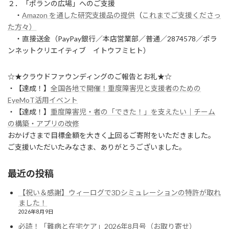
２．「ポランの広場」へのご支援
・
Amazon を通した研究支援品の提供
（
これまでご支援くださっ
た方々）
・直接送金（PayPay銀行／本店営業部／普通／2874578／ポラ
ンネットクリエイティブ イトウフミヒト）
☆★クラウドファウンディングのご報告とお礼★☆
・【達成！】
全国各地で開催！重度障害児と支援者のための
EyeMoT活用イベント
・【達成！】
重度障害児・者の「できた！」を支えたい｜チーム
の構築・アプリの改修
おかげさまで目標金額を大きく上回るご寄附をいただきました。
ご支援いただいたみなさま、ありがとうございました。
最近の投稿
【祝い＆感謝】ウィーログで3Dシミュレーションの特許が取れ
ました！
2026年8月9日
必読！「難病と在宅ケア」2026年8月号（お取り寄せ）