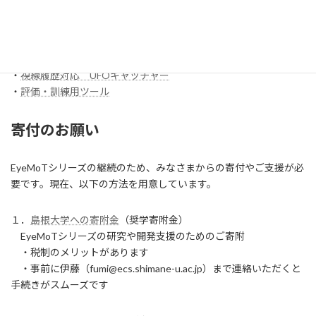
スイッチ入力訓練アプリ SCoT
・
【試作】ワンスイッチレーサー
・
視線履歴対応 コイン落とし
・
視線履歴対応 UFOキャッチャー
・
評価・訓練用ツール
寄付のお願い
EyeMoTシリーズの継続のため、みなさまからの寄付やご支援が必
要です。現在、以下の方法を用意しています。
１．
島根大学への寄附金
（奨学寄附金）
EyeMoTシリーズの研究や開発支援のためのご寄附
・税制のメリットがあります
・事前に伊藤（fumi@ecs.shimane-u.ac.jp）まで連絡いただくと
手続きがスムーズです