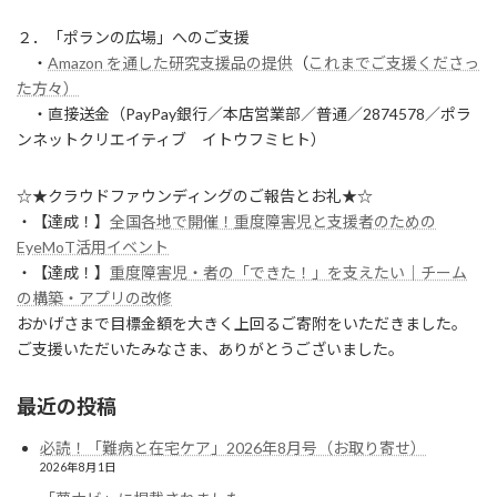
２．「ポランの広場」へのご支援
・
Amazon を通した研究支援品の提供
（
これまでご支援くださっ
た方々）
・直接送金（PayPay銀行／本店営業部／普通／2874578／ポラ
ンネットクリエイティブ イトウフミヒト）
☆★クラウドファウンディングのご報告とお礼★☆
・【達成！】
全国各地で開催！重度障害児と支援者のための
EyeMoT活用イベント
・【達成！】
重度障害児・者の「できた！」を支えたい｜チーム
の構築・アプリの改修
おかげさまで目標金額を大きく上回るご寄附をいただきました。
ご支援いただいたみなさま、ありがとうございました。
最近の投稿
必読！「難病と在宅ケア」2026年8月号（お取り寄せ）
2026年8月1日