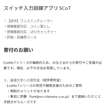
スイッチ入力訓練アプリ SCoT
・
【試作】ワンスイッチレーサー
・
視線履歴対応 コイン落とし
・
視線履歴対応 UFOキャッチャー
・
評価・訓練用ツール
寄付のお願い
EyeMoTシリーズの継続のため、みなさまからの寄付やご支援が必
要です。現在、以下の方法を用意しています。
１．
島根大学への寄附金
（奨学寄附金）
EyeMoTシリーズの研究や開発支援のためのご寄附
・税制のメリットがあります
・事前に伊藤（fumi@ecs.shimane-u.ac.jp）まで連絡いただくと
手続きがスムーズです