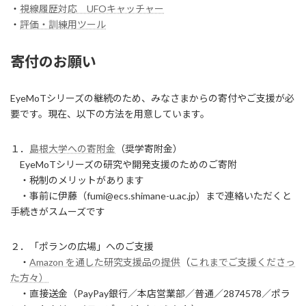
・
視線履歴対応 UFOキャッチャー
・
評価・訓練用ツール
寄付のお願い
EyeMoTシリーズの継続のため、みなさまからの寄付やご支援が必
要です。現在、以下の方法を用意しています。
１．
島根大学への寄附金
（奨学寄附金）
EyeMoTシリーズの研究や開発支援のためのご寄附
・税制のメリットがあります
・事前に伊藤（fumi@ecs.shimane-u.ac.jp）まで連絡いただくと
手続きがスムーズです
２．「ポランの広場」へのご支援
・
Amazon を通した研究支援品の提供
（
これまでご支援くださっ
た方々）
・直接送金（PayPay銀行／本店営業部／普通／2874578／ポラ