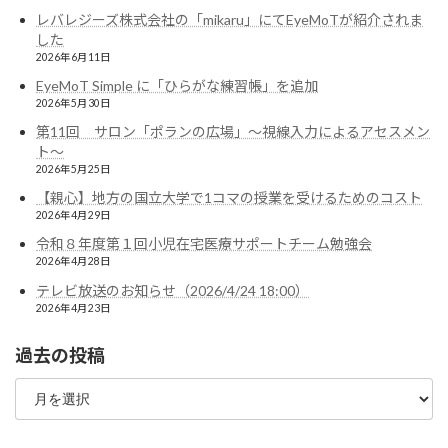
レバレジーズ株式会社の「mikaru」にてEyeMoTが紹介されま
した
2026年6月11日
EyeMoT Simple に「ひらがな練習帳」を追加
2026年5月30日
第11回 サロン「ポランの広場」〜視線入力によるアセスメン
ト〜
2026年5月25日
【親心】地方の国立大学で1コマの授業を受けるためのコスト
2026年4月29日
令和８年度第１回小児在宅医療サポートチーム勉強会
2026年4月28日
テレビ放送のお知らせ（2026/4/24 18:00）
2026年4月23日
過去の投稿
過
去
の
投