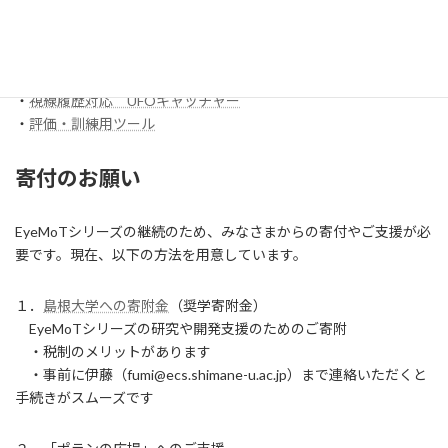
スイッチ入力訓練アプリ SCoT
・
【試作】ワンスイッチレーサー
・
視線履歴対応 コイン落とし
・
視線履歴対応 UFOキャッチャー
・
評価・訓練用ツール
寄付のお願い
EyeMoTシリーズの継続のため、みなさまからの寄付やご支援が必
要です。現在、以下の方法を用意しています。
１．
島根大学への寄附金
（奨学寄附金）
EyeMoTシリーズの研究や開発支援のためのご寄附
・税制のメリットがあります
・事前に伊藤（fumi@ecs.shimane-u.ac.jp）まで連絡いただくと
手続きがスムーズです