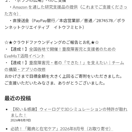
２．「ポランの広場」へのご支援
・
Amazon を通した研究支援品の提供
（
これまでご支援くださっ
た方々）
・直接送金（PayPay銀行／本店営業部／普通／2874578／ポラ
ンネットクリエイティブ イトウフミヒト）
☆★クラウドファウンディングのご報告とお礼★☆
・【達成！】
全国各地で開催！重度障害児と支援者のための
EyeMoT活用イベント
・【達成！】
重度障害児・者の「できた！」を支えたい｜チーム
の構築・アプリの改修
おかげさまで目標金額を大きく上回るご寄附をいただきました。
ご支援いただいたみなさま、ありがとうございました。
最近の投稿
【祝い＆感謝】ウィーログで3Dシミュレーションの特許が取れ
ました！
2026年8月9日
必読！「難病と在宅ケア」2026年8月号（お取り寄せ）