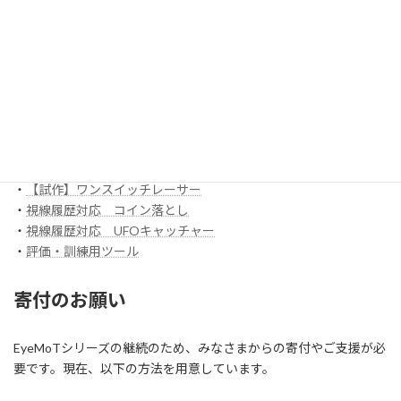
EyeMoT Additionalシリーズ
EyeMoT Tools
・
【試作】ゲームレコーダ
・
【試作】ゲームビューワ
・
マウスバリケード
ほか
スイッチ入力訓練アプリ SCoT
・
【試作】ワンスイッチレーサー
・
視線履歴対応 コイン落とし
・
視線履歴対応 UFOキャッチャー
・
評価・訓練用ツール
寄付のお願い
EyeMoTシリーズの継続のため、みなさまからの寄付やご支援が必
要です。現在、以下の方法を用意しています。