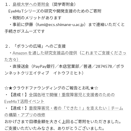
１．
島根大学への寄附金
（奨学寄附金）
EyeMoTシリーズの研究や開発支援のためのご寄附
・税制のメリットがあります
・事前に伊藤（fumi@ecs.shimane-u.ac.jp）まで連絡いただくと
手続きがスムーズです
２．「ポランの広場」へのご支援
・
Amazon を通した研究支援品の提供
（
これまでご支援くださっ
た方々）
・直接送金（PayPay銀行／本店営業部／普通／2874578／ポラ
ンネットクリエイティブ イトウフミヒト）
☆★クラウドファウンディングのご報告とお礼★☆
・【達成！】
全国各地で開催！重度障害児と支援者のための
EyeMoT活用イベント
・【達成！】
重度障害児・者の「できた！」を支えたい｜チーム
の構築・アプリの改修
おかげさまで目標金額を大きく上回るご寄附をいただきました。
ご支援いただいたみなさま、ありがとうございました。