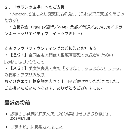
２．「ポランの広場」へのご支援
・
Amazon を通した研究支援品の提供
（
これまでご支援くださっ
た方々）
・直接送金（PayPay銀行／本店営業部／普通／2874578／ポラ
ンネットクリエイティブ イトウフミヒト）
☆★クラウドファウンディングのご報告とお礼★☆
・【達成！】
全国各地で開催！重度障害児と支援者のための
EyeMoT活用イベント
・【達成！】
重度障害児・者の「できた！」を支えたい｜チーム
の構築・アプリの改修
おかげさまで目標金額を大きく上回るご寄附をいただきました。
ご支援いただいたみなさま、ありがとうございました。
最近の投稿
必読！「難病と在宅ケア」2026年8月号（お取り寄せ）
2026年8月1日
「夢ナビ」に掲載されました