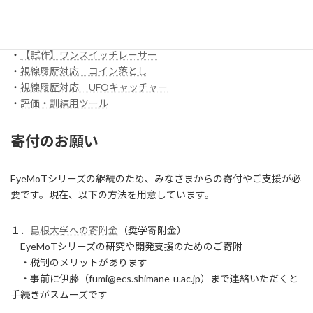
スイッチ入力訓練アプリ SCoT
・
【試作】ワンスイッチレーサー
・
視線履歴対応 コイン落とし
・
視線履歴対応 UFOキャッチャー
・
評価・訓練用ツール
寄付のお願い
EyeMoTシリーズの継続のため、みなさまからの寄付やご支援が必
要です。現在、以下の方法を用意しています。
１．
島根大学への寄附金
（奨学寄附金）
EyeMoTシリーズの研究や開発支援のためのご寄附
・税制のメリットがあります
・事前に伊藤（fumi@ecs.shimane-u.ac.jp）まで連絡いただくと
手続きがスムーズです