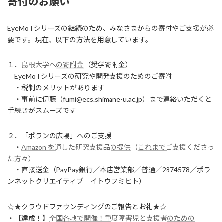
寄付のお願い
EyeMoTシリーズの継続のため、みなさまからの寄付やご支援が必
要です。現在、以下の方法を用意しています。
１．
島根大学への寄附金
（奨学寄附金）
EyeMoTシリーズの研究や開発支援のためのご寄附
・税制のメリットがあります
・事前に伊藤（fumi@ecs.shimane-u.ac.jp）まで連絡いただくと
手続きがスムーズです
２．「ポランの広場」へのご支援
・
Amazon を通した研究支援品の提供
（
これまでご支援くださっ
た方々）
・直接送金（PayPay銀行／本店営業部／普通／2874578／ポラ
ンネットクリエイティブ イトウフミヒト）
☆★クラウドファウンディングのご報告とお礼★☆
・【達成！】
全国各地で開催！重度障害児と支援者のための