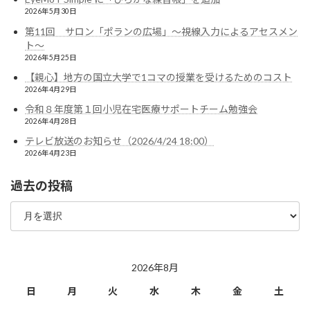
2026年5月30日
第11回 サロン「ポランの広場」〜視線入力によるアセスメン
ト〜
2026年5月25日
【親心】地方の国立大学で1コマの授業を受けるためのコスト
2026年4月29日
令和８年度第１回小児在宅医療サポートチーム勉強会
2026年4月28日
テレビ放送のお知らせ（2026/4/24 18:00）
2026年4月23日
過去の投稿
過
去
の
投
稿
2026年8月
日
月
火
水
木
金
土