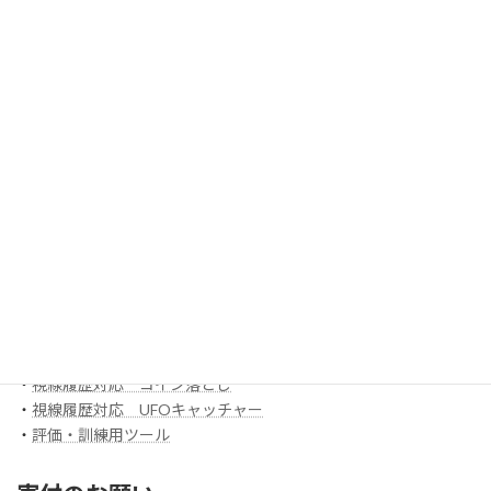
・
センサリー
・
Game 00 「風船割り」
・
ボックスアプリ
ほか
EyeMoT 3DXシリーズ（ネット対戦）
・
3DX_01「対戦ぬりえ」
ほか
EyeMoT Additionalシリーズ
EyeMoT Tools
・
【試作】ゲームレコーダ
・
【試作】ゲームビューワ
・
マウスバリケード
ほか
スイッチ入力訓練アプリ SCoT
・
【試作】ワンスイッチレーサー
・
視線履歴対応 コイン落とし
・
視線履歴対応 UFOキャッチャー
・
評価・訓練用ツール