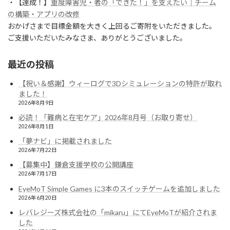
・【達成！】
重度障害児・者の「できた！」を支えたい｜チーム
の構築・アプリの改修
おかげさまで目標金額を大きく上回るご寄附をいただきました。
ご支援いただいたみなさま、ありがとうございました。
最近の投稿
【祝い＆感謝】ウィーログで3Dシミュレーションの特許が取れ
ました！
2026年8月9日
必読！「難病と在宅ケア」2026年8月号（お取り寄せ）
2026年8月1日
「夢ナビ」に掲載されました
2026年7月22日
【募集中】鎌倉支援学校の公開講座
2026年7月17日
EyeMoT Simple Games に3本のスイッチゲームを追加しました
2026年6月20日
レバレジーズ株式会社の「mikaru」にてEyeMoTが紹介されま
した