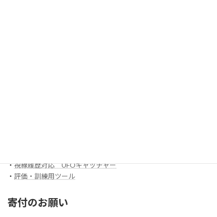
・
Game 00 「風船割り」
・
ボックスアプリ
ほか
EyeMoT 3DXシリーズ（ネット対戦）
・
3DX_01「対戦ぬりえ」
ほか
EyeMoT Additionalシリーズ
EyeMoT Tools
・
【試作】ゲームレコーダ
・
【試作】ゲームビューワ
・
マウスバリケード
ほか
スイッチ入力訓練アプリ SCoT
・
【試作】ワンスイッチレーサー
・
視線履歴対応 コイン落とし
・
視線履歴対応 UFOキャッチャー
・
評価・訓練用ツール
寄付のお願い