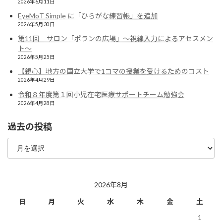
2026年6月11日
EyeMoT Simple に「ひらがな練習帳」を追加
2026年5月30日
第11回 サロン「ポランの広場」〜視線入力によるアセスメン
ト〜
2026年5月25日
【親心】地方の国立大学で1コマの授業を受けるためのコスト
2026年4月29日
令和８年度第１回小児在宅医療サポートチーム勉強会
2026年4月28日
過去の投稿
過
去
の
投
稿
2026年8月
日
月
火
水
木
金
土
1