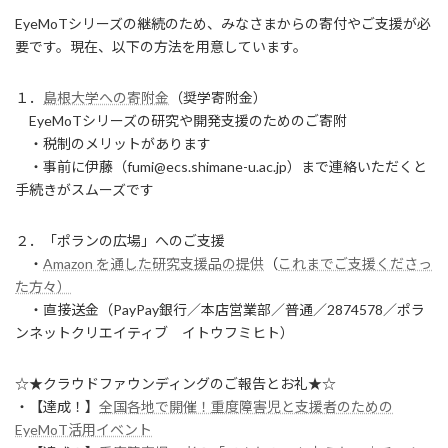
EyeMoTシリーズの継続のため、みなさまからの寄付やご支援が必
要です。現在、以下の方法を用意しています。
１．
島根大学への寄附金
（奨学寄附金）
EyeMoTシリーズの研究や開発支援のためのご寄附
・税制のメリットがあります
・事前に伊藤（fumi@ecs.shimane-u.ac.jp）まで連絡いただくと
手続きがスムーズです
２．「ポランの広場」へのご支援
・
Amazon を通した研究支援品の提供
（
これまでご支援くださっ
た方々）
・直接送金（PayPay銀行／本店営業部／普通／2874578／ポラ
ンネットクリエイティブ イトウフミヒト）
☆★クラウドファウンディングのご報告とお礼★☆
・【達成！】
全国各地で開催！重度障害児と支援者のための
EyeMoT活用イベント