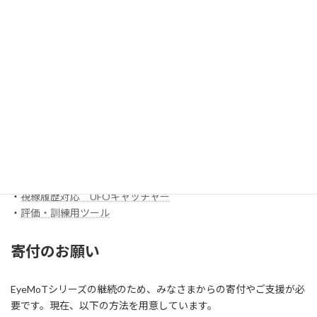
・
3DX_01「対戦ぬりえ」
ほか
EyeMoT Additionalシリーズ
EyeMoT Tools
・
【試作】ゲームレコーダ
・
【試作】ゲームビューワ
・
マウスバリケード
ほか
スイッチ入力訓練アプリ SCoT
・
【試作】ワンスイッチレーサー
・
視線履歴対応 コイン落とし
・
視線履歴対応 UFOキャッチャー
・
評価・訓練用ツール
寄付のお願い
EyeMoTシリーズの継続のため、みなさまからの寄付やご支援が必
要です。現在、以下の方法を用意しています。