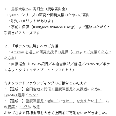
１．
島根大学への寄附金
（奨学寄附金）
EyeMoTシリーズの研究や開発支援のためのご寄附
・税制のメリットがあります
・事前に伊藤（fumi@ecs.shimane-u.ac.jp）まで連絡いただくと
手続きがスムーズです
２．「ポランの広場」へのご支援
・
Amazon を通した研究支援品の提供
（
これまでご支援くださっ
た方々）
・直接送金（PayPay銀行／本店営業部／普通／2874578／ポラ
ンネットクリエイティブ イトウフミヒト）
☆★クラウドファウンディングのご報告とお礼★☆
・【達成！】
全国各地で開催！重度障害児と支援者のための
EyeMoT活用イベント
・【達成！】
重度障害児・者の「できた！」を支えたい｜チーム
の構築・アプリの改修
おかげさまで目標金額を大きく上回るご寄附をいただきました。