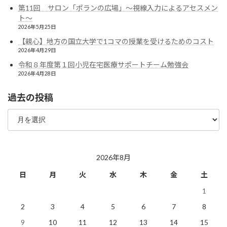
第11回 サロン「ポランの広場」〜視線入力によるアセスメン
ト〜
2026年5月25日
【親心】地方の国立大学で1コマの授業を受けるためのコスト
2026年4月29日
令和８年度第１回小児在宅医療サポートチーム勉強会
2026年4月28日
過去の投稿
過
去
の
投
稿
2026年8月
日
月
火
水
木
金
土
1
2
3
4
5
6
7
8
9
10
11
12
13
14
15