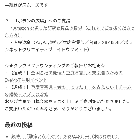
手続きがスムーズです
２．「ポランの広場」へのご支援
・
Amazon を通した研究支援品の提供
（
これまでご支援くださっ
た方々）
・直接送金（PayPay銀行／本店営業部／普通／2874578／ポラ
ンネットクリエイティブ イトウフミヒト）
☆★クラウドファウンディングのご報告とお礼★☆
・【達成！】
全国各地で開催！重度障害児と支援者のための
EyeMoT活用イベント
・【達成！】
重度障害児・者の「できた！」を支えたい｜チーム
の構築・アプリの改修
おかげさまで目標金額を大きく上回るご寄附をいただきました。
ご支援いただいたみなさま、ありがとうございました。
最近の投稿
必読！「難病と在宅ケア」2026年8月号（お取り寄せ）