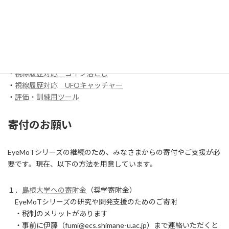
・
マウスバリケード
ほか
スイッチ入力訓練アプリ SCoT
・
【試作】ワンスイッチレーサー
・
視線履歴対応 コイン落とし
・
視線履歴対応 UFOキャッチャー
・
評価・訓練用ツール
寄付のお願い
EyeMoTシリーズの継続のため、みなさまからの寄付やご支援が必
要です。現在、以下の方法を用意しています。
１．
島根大学への寄附金
（奨学寄附金）
EyeMoTシリーズの研究や開発支援のためのご寄附
・税制のメリットがあります
・事前に伊藤（fumi@ecs.shimane-u.ac.jp）まで連絡いただくと