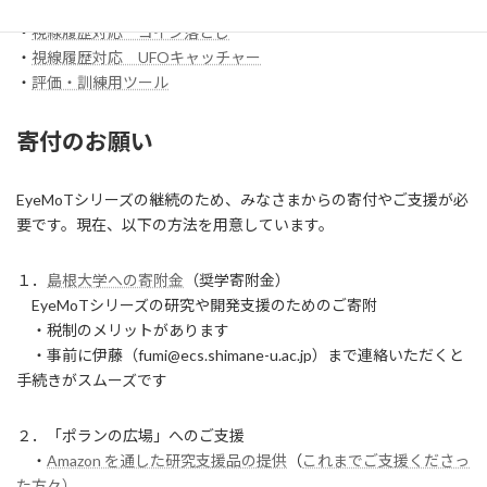
・
【試作】ワンスイッチレーサー
・
視線履歴対応 コイン落とし
・
視線履歴対応 UFOキャッチャー
・
評価・訓練用ツール
寄付のお願い
EyeMoTシリーズの継続のため、みなさまからの寄付やご支援が必
要です。現在、以下の方法を用意しています。
１．
島根大学への寄附金
（奨学寄附金）
EyeMoTシリーズの研究や開発支援のためのご寄附
・税制のメリットがあります
・事前に伊藤（fumi@ecs.shimane-u.ac.jp）まで連絡いただくと
手続きがスムーズです
２．「ポランの広場」へのご支援
・
Amazon を通した研究支援品の提供
（
これまでご支援くださっ
た方々）