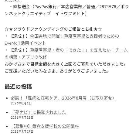
・直接送金（PayPay銀行／本店営業部／普通／2874578／ポラ
ンネットクリエイティブ イトウフミヒト）
☆★クラウドファウンディングのご報告とお礼★☆
・【達成！】
全国各地で開催！重度障害児と支援者のための
EyeMoT活用イベント
・【達成！】
重度障害児・者の「できた！」を支えたい｜チーム
の構築・アプリの改修
おかげさまで目標金額を大きく上回るご寄附をいただきました。
ご支援いただいたみなさま、ありがとうございました。
最近の投稿
必読！「難病と在宅ケア」2026年8月号（お取り寄せ）
2026年8月1日
「夢ナビ」に掲載されました
2026年7月22日
【募集中】鎌倉支援学校の公開講座
2026年7月17日