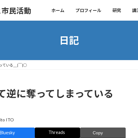
と市民活動
ホーム
プロフィール
研究
講
日記
ている＿|￣|○
て逆に奪ってしまっている
ito ITO
Threads
Bluesky
Copy