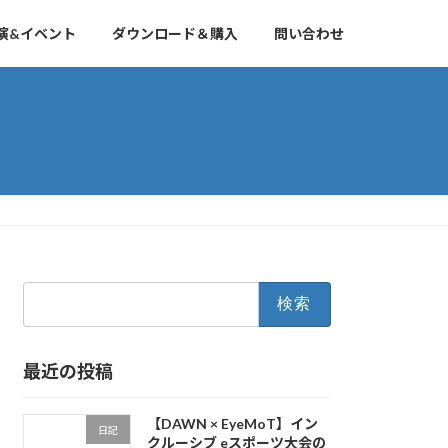
演&イベント
ダウンロード＆購入
問い合わせ
検
索:
最近の投稿
【DAWN × EyeMoT】イン
日記
クルーシブ eスポーツ大会の