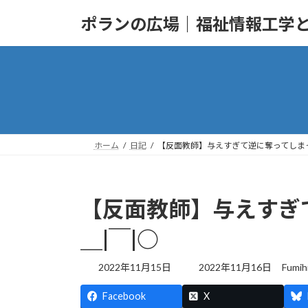
コ
ナ
ポランの広場｜福祉情報工学
ン
ビ
テ
ゲ
ン
ー
ツ
シ
へ
ョ
ス
ン
キ
に
ッ
移
ホーム
日記
【反面教師】与えすぎて逆に奪ってしまっ
プ
動
【反面教師】与えすぎ
＿|￣|○
最
2022年11月15日
2022年11月16日
Fumih
終
更
Facebook
X
新