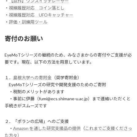
・
【試作】ワンスイッチレーサー
・
視線履歴対応 コイン落とし
・
視線履歴対応 UFOキャッチャー
・
評価・訓練用ツール
寄付のお願い
EyeMoTシリーズの継続のため、みなさまからの寄付やご支援が必
要です。現在、以下の方法を用意しています。
１．
島根大学への寄附金
（奨学寄附金）
EyeMoTシリーズの研究や開発支援のためのご寄附
・税制のメリットがあります
・事前に伊藤（fumi@ecs.shimane-u.ac.jp）まで連絡いただくと
手続きがスムーズです
２．「ポランの広場」へのご支援
・
Amazon を通した研究支援品の提供
（
これまでご支援くださっ
た方々）