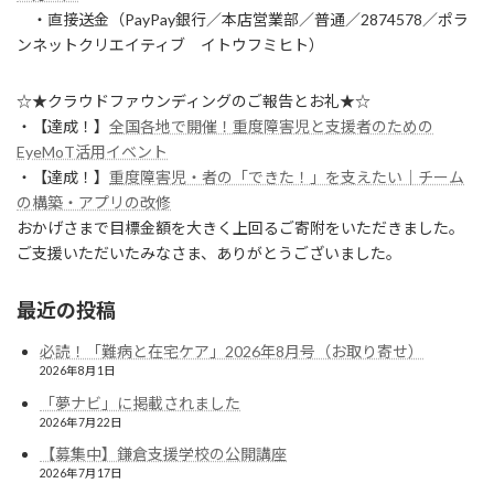
・直接送金（PayPay銀行／本店営業部／普通／2874578／ポラ
ンネットクリエイティブ イトウフミヒト）
☆★クラウドファウンディングのご報告とお礼★☆
・【達成！】
全国各地で開催！重度障害児と支援者のための
EyeMoT活用イベント
・【達成！】
重度障害児・者の「できた！」を支えたい｜チーム
の構築・アプリの改修
おかげさまで目標金額を大きく上回るご寄附をいただきました。
ご支援いただいたみなさま、ありがとうございました。
最近の投稿
必読！「難病と在宅ケア」2026年8月号（お取り寄せ）
2026年8月1日
「夢ナビ」に掲載されました
2026年7月22日
【募集中】鎌倉支援学校の公開講座
2026年7月17日