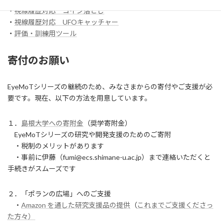
・
視線履歴対応 コイン落とし
・
視線履歴対応 UFOキャッチャー
・
評価・訓練用ツール
寄付のお願い
EyeMoTシリーズの継続のため、みなさまからの寄付やご支援が必
要です。現在、以下の方法を用意しています。
１．
島根大学への寄附金
（奨学寄附金）
EyeMoTシリーズの研究や開発支援のためのご寄附
・税制のメリットがあります
・事前に伊藤（fumi@ecs.shimane-u.ac.jp）まで連絡いただくと
手続きがスムーズです
２．「ポランの広場」へのご支援
・
Amazon を通した研究支援品の提供
（
これまでご支援くださっ
た方々）