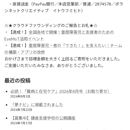
・直接送金（PayPay銀行／本店営業部／普通／2874578／ポラ
ンネットクリエイティブ イトウフミヒト）
☆★クラウドファウンディングのご報告とお礼★☆
・【達成！】
全国各地で開催！重度障害児と支援者のための
EyeMoT活用イベント
・【達成！】
重度障害児・者の「できた！」を支えたい｜チーム
の構築・アプリの改修
おかげさまで目標金額を大きく上回るご寄附をいただきました。
ご支援いただいたみなさま、ありがとうございました。
最近の投稿
必読！「難病と在宅ケア」2026年8月号（お取り寄せ）
2026年8月1日
「夢ナビ」に掲載されました
2026年7月22日
【募集中】鎌倉支援学校の公開講座
2026年7月17日