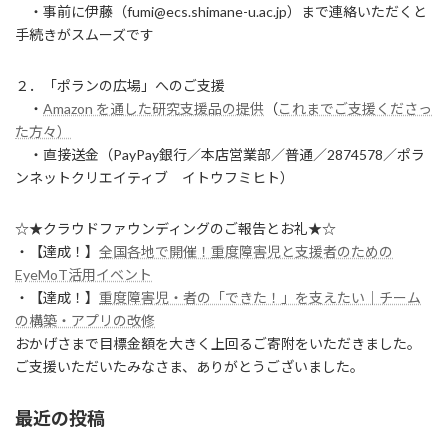
・事前に伊藤（fumi@ecs.shimane-u.ac.jp）まで連絡いただくと
手続きがスムーズです
２．「ポランの広場」へのご支援
・
Amazon を通した研究支援品の提供
（
これまでご支援くださっ
た方々）
・直接送金（PayPay銀行／本店営業部／普通／2874578／ポラ
ンネットクリエイティブ イトウフミヒト）
☆★クラウドファウンディングのご報告とお礼★☆
・【達成！】
全国各地で開催！重度障害児と支援者のための
EyeMoT活用イベント
・【達成！】
重度障害児・者の「できた！」を支えたい｜チーム
の構築・アプリの改修
おかげさまで目標金額を大きく上回るご寄附をいただきました。
ご支援いただいたみなさま、ありがとうございました。
最近の投稿