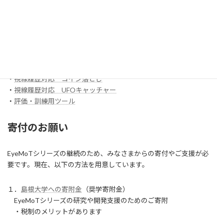
・
【試作】ゲームビューワ
・
マウスバリケード
ほか
スイッチ入力訓練アプリ SCoT
・
【試作】ワンスイッチレーサー
・
視線履歴対応 コイン落とし
・
視線履歴対応 UFOキャッチャー
・
評価・訓練用ツール
寄付のお願い
EyeMoTシリーズの継続のため、みなさまからの寄付やご支援が必
要です。現在、以下の方法を用意しています。
１．
島根大学への寄附金
（奨学寄附金）
EyeMoTシリーズの研究や開発支援のためのご寄附
・税制のメリットがあります