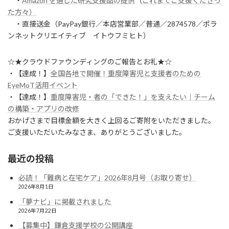
・
Amazon を通した研究支援品の提供
（
これまでご支援くださっ
た方々）
・直接送金（PayPay銀行／本店営業部／普通／2874578／ポラ
ンネットクリエイティブ イトウフミヒト）
☆★クラウドファウンディングのご報告とお礼★☆
・【達成！】
全国各地で開催！重度障害児と支援者のための
EyeMoT活用イベント
・【達成！】
重度障害児・者の「できた！」を支えたい｜チーム
の構築・アプリの改修
おかげさまで目標金額を大きく上回るご寄附をいただきました。
ご支援いただいたみなさま、ありがとうございました。
最近の投稿
必読！「難病と在宅ケア」2026年8月号（お取り寄せ）
2026年8月1日
「夢ナビ」に掲載されました
2026年7月22日
【募集中】鎌倉支援学校の公開講座