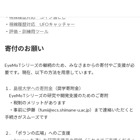
・
【試作】ワンスイッチレーサー
・
視線履歴対応 コイン落とし
・
視線履歴対応 UFOキャッチャー
・
評価・訓練用ツール
寄付のお願い
EyeMoTシリーズの継続のため、みなさまからの寄付やご支援が必
要です。現在、以下の方法を用意しています。
１．
島根大学への寄附金
（奨学寄附金）
EyeMoTシリーズの研究や開発支援のためのご寄附
・税制のメリットがあります
・事前に伊藤（fumi@ecs.shimane-u.ac.jp）まで連絡いただくと
手続きがスムーズです
２．「ポランの広場」へのご支援