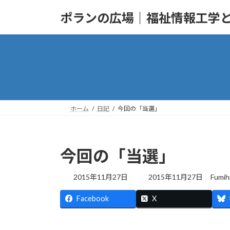
コ
ナ
ポランの広場｜福祉情報工学
ン
ビ
テ
ゲ
ン
ー
ツ
シ
へ
ョ
ス
ン
キ
に
ッ
移
ホーム
日記
今回の「当選」
プ
動
今回の「当選」
最
2015年11月27日
2015年11月27日
Fumih
終
更
Facebook
X
新
日
時