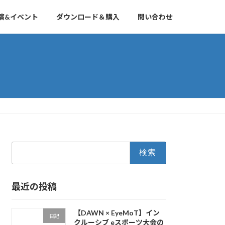
演&イベント
ダウンロード＆購入
問い合わせ
検
索:
最近の投稿
【DAWN × EyeMoT】イン
日記
クルーシブ eスポーツ大会の