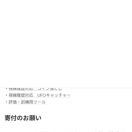
・
ボックスアプリ
ほか
EyeMoT 3DXシリーズ（ネット対戦）
・
3DX_01「対戦ぬりえ」
ほか
EyeMoT Additionalシリーズ
EyeMoT Tools
・
【試作】ゲームレコーダ
・
【試作】ゲームビューワ
・
マウスバリケード
ほか
スイッチ入力訓練アプリ SCoT
・
【試作】ワンスイッチレーサー
・
視線履歴対応 コイン落とし
・
視線履歴対応 UFOキャッチャー
・
評価・訓練用ツール
寄付のお願い