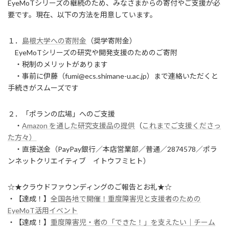
EyeMoTシリーズの継続のため、みなさまからの寄付やご支援が必
要です。現在、以下の方法を用意しています。
１．
島根大学への寄附金
（奨学寄附金）
EyeMoTシリーズの研究や開発支援のためのご寄附
・税制のメリットがあります
・事前に伊藤（fumi@ecs.shimane-u.ac.jp）まで連絡いただくと
手続きがスムーズです
２．「ポランの広場」へのご支援
・
Amazon を通した研究支援品の提供
（
これまでご支援くださっ
た方々）
・直接送金（PayPay銀行／本店営業部／普通／2874578／ポラ
ンネットクリエイティブ イトウフミヒト）
☆★クラウドファウンディングのご報告とお礼★☆
・【達成！】
全国各地で開催！重度障害児と支援者のための
EyeMoT活用イベント
・【達成！】
重度障害児・者の「できた！」を支えたい｜チーム