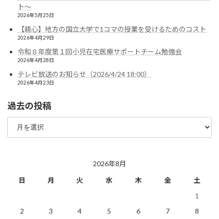
ト〜
2026年5月25日
【親心】地方の国立大学で1コマの授業を受けるためのコスト
2026年4月29日
令和８年度第１回小児在宅医療サポートチーム勉強会
2026年4月28日
テレビ放送のお知らせ（2026/4/24 18:00）
2026年4月23日
過去の投稿
過
去
の
投
稿
2026年8月
日
月
火
水
木
金
土
1
2
3
4
5
6
7
8