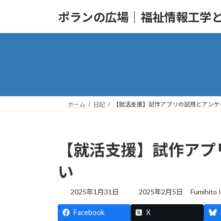
コ
ナ
ポランの広場｜福祉情報工学
ン
ビ
テ
ゲ
ン
ー
ツ
シ
へ
ョ
ス
ン
キ
に
ッ
移
ホーム
日記
【就活支援】試作アプリの試用とアンケ
プ
動
【就活支援】試作アプ
い
最
2025年1月31日
2025年2月5日
Fumihito 
終
更
Facebook
X
新