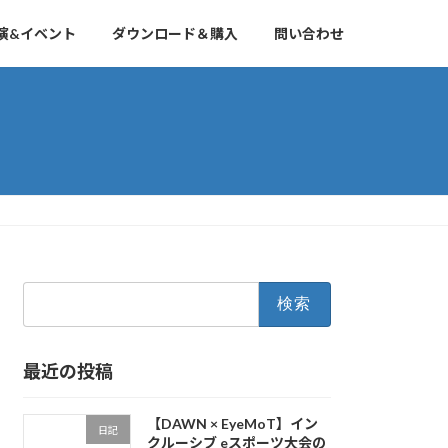
演&イベント
ダウンロード＆購入
問い合わせ
検
索:
最近の投稿
【DAWN × EyeMoT】イン
日記
クルーシブ eスポーツ大会の