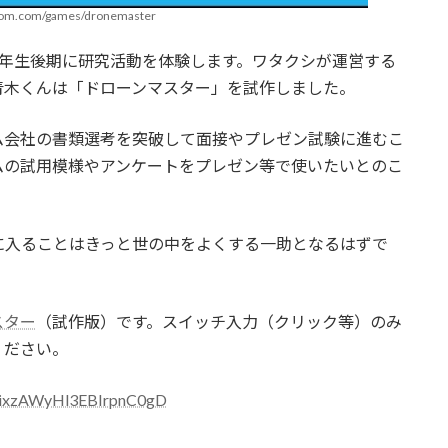
room.com/games/dronemaster
3年生後期に研究活動を体験します。ワタクシが運営する
青木くんは「ドローンマスター」を試作しました。
ム会社の書類選考を突破して面接やプレゼン試験に進むこ
ムの試用模様やアンケートをプレゼン等で使いたいとのこ
に入ることはきっと世の中をよくする一助となるはずで
スター
（試作版）です。スイッチ入力（クリック等）のみ
ください。
-5ixzAWyHl3EBIrpnC0gD