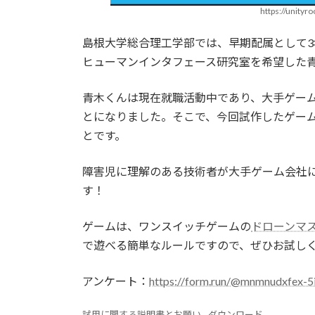
https://unity
島根大学総合理工学部では、早期配属として
ヒューマンインタフェース研究室を希望した
青木くんは現在就職活動中であり、大手ゲー
とになりました。そこで、今回試作したゲー
とです。
障害児に理解のある技術者が大手ゲーム会社
す！
ゲームは、ワンスイッチゲームの
ドローンマ
で遊べる簡単なルールですので、ぜひお試し
アンケート：
https://form.run/@mnmnudxfex
試用に関する説明書とお願い
ダウンロード