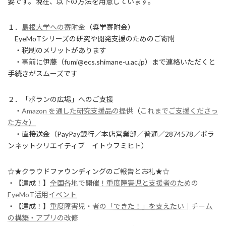
要です。現在、以下の方法を用意しています。
１．
島根大学への寄附金
（奨学寄附金）
EyeMoTシリーズの研究や開発支援のためのご寄附
・税制のメリットがあります
・事前に伊藤（fumi@ecs.shimane-u.ac.jp）まで連絡いただくと
手続きがスムーズです
２．「ポランの広場」へのご支援
・
Amazon を通した研究支援品の提供
（
これまでご支援くださっ
た方々）
・直接送金（PayPay銀行／本店営業部／普通／2874578／ポラ
ンネットクリエイティブ イトウフミヒト）
☆★クラウドファウンディングのご報告とお礼★☆
・【達成！】
全国各地で開催！重度障害児と支援者のための
EyeMoT活用イベント
・【達成！】
重度障害児・者の「できた！」を支えたい｜チーム
の構築・アプリの改修