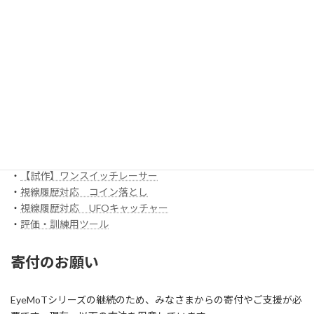
EyeMoT 3DXシリーズ（ネット対戦）
・
3DX_01「対戦ぬりえ」
ほか
EyeMoT Additionalシリーズ
EyeMoT Tools
・
【試作】ゲームレコーダ
・
【試作】ゲームビューワ
・
マウスバリケード
ほか
スイッチ入力訓練アプリ SCoT
・
【試作】ワンスイッチレーサー
・
視線履歴対応 コイン落とし
・
視線履歴対応 UFOキャッチャー
・
評価・訓練用ツール
寄付のお願い
EyeMoTシリーズの継続のため、みなさまからの寄付やご支援が必