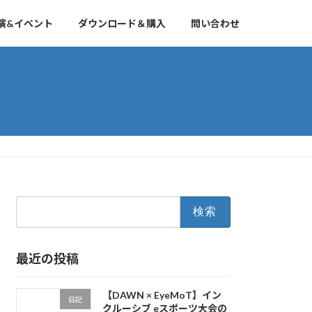
演&イベント
ダウンロード＆購入
問い合わせ
検
索:
最近の投稿
【DAWN × EyeMoT】イン
日記
クルーシブ eスポーツ大会の