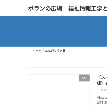
コ
ナ
ポランの広場｜福祉情報工学
ン
ビ
テ
ゲ
ン
ー
ツ
シ
へ
ョ
ス
ン
キ
に
ッ
移
ホーム
2022年1月14日
プ
動
【ス
日記
版）
202
Vie
戦可能