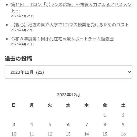
第11回 サロン「ポランの広場」〜視線入力によるアセスメン
ト〜
2026年5月25日
【親心】地方の国立大学で1コマの授業を受けるためのコスト
2026年4月29日
令和８年度第１回小児在宅医療サポートチーム勉強会
2026年4月28日
過去の投稿
過
去
の
投
稿
2023年12月
日
月
火
水
木
金
土
1
2
3
4
5
6
7
8
9
10
11
12
13
14
15
16