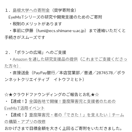
１．
島根大学への寄附金
（奨学寄附金）
EyeMoTシリーズの研究や開発支援のためのご寄附
・税制のメリットがあります
・事前に伊藤（fumi@ecs.shimane-u.ac.jp）まで連絡いただくと
手続きがスムーズです
２．「ポランの広場」へのご支援
・
Amazon を通した研究支援品の提供
（
これまでご支援くださっ
た方々）
・直接送金（PayPay銀行／本店営業部／普通／2874578／ポラ
ンネットクリエイティブ イトウフミヒト）
☆★クラウドファウンディングのご報告とお礼★☆
・【達成！】
全国各地で開催！重度障害児と支援者のための
EyeMoT活用イベント
・【達成！】
重度障害児・者の「できた！」を支えたい｜チーム
の構築・アプリの改修
おかげさまで目標金額を大きく上回るご寄附をいただきました。