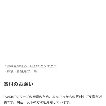
・
3DX_01「対戦ぬりえ」
ほか
EyeMoT Additionalシリーズ
EyeMoT Tools
・
【試作】ゲームレコーダ
・
【試作】ゲームビューワ
・
マウスバリケード
ほか
スイッチ入力訓練アプリ SCoT
・
【試作】ワンスイッチレーサー
・
視線履歴対応 コイン落とし
・
視線履歴対応 UFOキャッチャー
・
評価・訓練用ツール
寄付のお願い
EyeMoTシリーズの継続のため、みなさまからの寄付やご支援が必
要です。現在、以下の方法を用意しています。