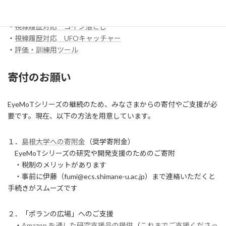
・
【試作】ワンスイッチレーサー
・
視線履歴対応 コイン落とし
・
視線履歴対応 UFOキャッチャー
・
評価・訓練用ツール
寄付のお願い
EyeMoTシリーズの継続のため、みなさまからの寄付やご支援が必
要です。現在、以下の方法を用意しています。
１．
島根大学への寄附金
（奨学寄附金）
EyeMoTシリーズの研究や開発支援のためのご寄附
・税制のメリットがあります
・事前に伊藤（fumi@ecs.shimane-u.ac.jp）まで連絡いただくと
手続きがスムーズです
２．「ポランの広場」へのご支援
・
Amazon を通した研究支援品の提供
（
これまでご支援くださっ