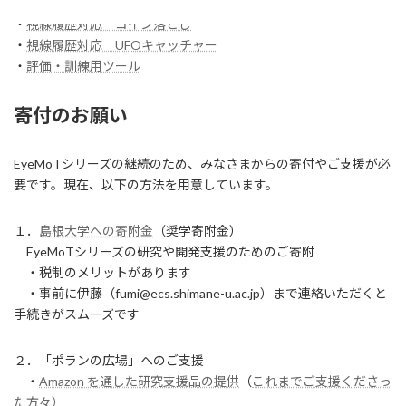
・
【試作】ワンスイッチレーサー
・
視線履歴対応 コイン落とし
・
視線履歴対応 UFOキャッチャー
・
評価・訓練用ツール
寄付のお願い
EyeMoTシリーズの継続のため、みなさまからの寄付やご支援が必
要です。現在、以下の方法を用意しています。
１．
島根大学への寄附金
（奨学寄附金）
EyeMoTシリーズの研究や開発支援のためのご寄附
・税制のメリットがあります
・事前に伊藤（fumi@ecs.shimane-u.ac.jp）まで連絡いただくと
手続きがスムーズです
２．「ポランの広場」へのご支援
・
Amazon を通した研究支援品の提供
（
これまでご支援くださっ
た方々）