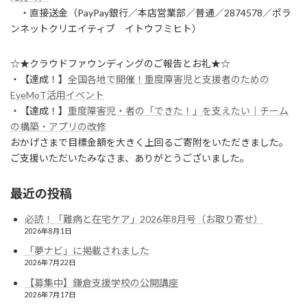
・直接送金（PayPay銀行／本店営業部／普通／2874578／ポラ
ンネットクリエイティブ イトウフミヒト）
☆★クラウドファウンディングのご報告とお礼★☆
・【達成！】
全国各地で開催！重度障害児と支援者のための
EyeMoT活用イベント
・【達成！】
重度障害児・者の「できた！」を支えたい｜チーム
の構築・アプリの改修
おかげさまで目標金額を大きく上回るご寄附をいただきました。
ご支援いただいたみなさま、ありがとうございました。
最近の投稿
必読！「難病と在宅ケア」2026年8月号（お取り寄せ）
2026年8月1日
「夢ナビ」に掲載されました
2026年7月22日
【募集中】鎌倉支援学校の公開講座
2026年7月17日