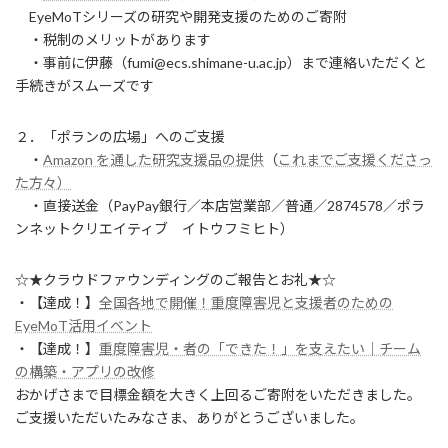
EyeMoTシリーズの研究や開発支援のためのご寄附
・税制のメリットがあります
・事前に伊藤（fumi@ecs.shimane-u.ac.jp）まで連絡いただくと
手続きがスムーズです
２．「ポランの広場」へのご支援
・
Amazon を通した研究支援品の提供
（
これまでご支援くださっ
た方々）
・直接送金（PayPay銀行／本店営業部／普通／2874578／ポラ
ンネットクリエイティブ イトウフミヒト）
☆★クラウドファウンディングのご報告とお礼★☆
・【達成！】
全国各地で開催！重度障害児と支援者のための
EyeMoT活用イベント
・【達成！】
重度障害児・者の「できた！」を支えたい｜チーム
の構築・アプリの改修
おかげさまで目標金額を大きく上回るご寄附をいただきました。
ご支援いただいたみなさま、ありがとうございました。