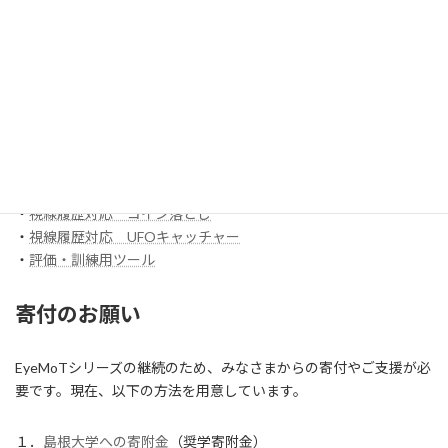
EyeMoT Tools
・
【試作】ゲームレコーダ
・
【試作】ゲームビューワ
・
マウスバリケード
ほか
スイッチ入力訓練アプリ SCoT
・
【試作】ワンスイッチレーサー
・
視線履歴対応 コイン落とし
・
視線履歴対応 UFOキャッチャー
・
評価・訓練用ツール
寄付のお願い
EyeMoTシリーズの継続のため、みなさまからの寄付やご支援が必
要です。現在、以下の方法を用意しています。
１．
島根大学への寄附金
（奨学寄附金）