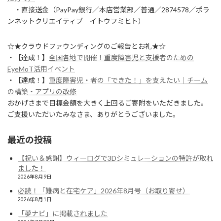
・直接送金（PayPay銀行／本店営業部／普通／2874578／ポラ
ンネットクリエイティブ イトウフミヒト）
☆★クラウドファウンディングのご報告とお礼★☆
・【達成！】
全国各地で開催！重度障害児と支援者のための
EyeMoT活用イベント
・【達成！】
重度障害児・者の「できた！」を支えたい｜チーム
の構築・アプリの改修
おかげさまで目標金額を大きく上回るご寄附をいただきました。
ご支援いただいたみなさま、ありがとうございました。
最近の投稿
【祝い＆感謝】ウィーログで3Dシミュレーションの特許が取れ
ました！
2026年8月9日
必読！「難病と在宅ケア」2026年8月号（お取り寄せ）
2026年8月1日
「夢ナビ」に掲載されました