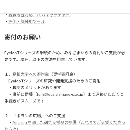
・
【試作】ワンスイッチレーサー
・
視線履歴対応 コイン落とし
・
視線履歴対応 UFOキャッチャー
・
評価・訓練用ツール
寄付のお願い
EyeMoTシリーズの継続のため、みなさまからの寄付やご支援が必
要です。現在、以下の方法を用意しています。
１．
島根大学への寄附金
（奨学寄附金）
EyeMoTシリーズの研究や開発支援のためのご寄附
・税制のメリットがあります
・事前に伊藤（fumi@ecs.shimane-u.ac.jp）まで連絡いただくと
手続きがスムーズです
２．「ポランの広場」へのご支援
・
Amazon を通した研究支援品の提供
（
これまでご支援くださっ
た方々）