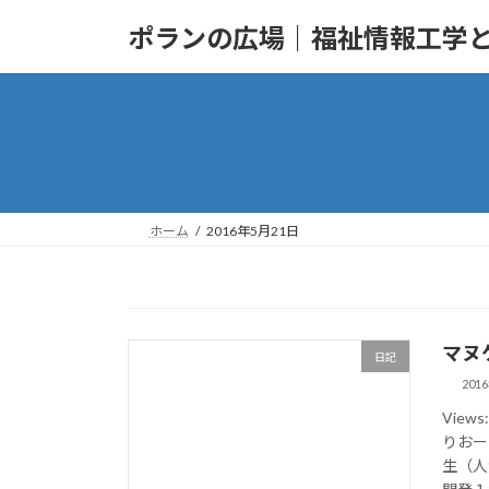
コ
ナ
ポランの広場｜福祉情報工学
ン
ビ
テ
ゲ
ン
ー
ツ
シ
へ
ョ
ス
ン
キ
に
ッ
移
ホーム
2016年5月21日
プ
動
マヌ
日記
201
Vie
りおー
生（人