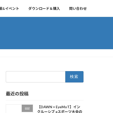
演&イベント
ダウンロード＆購入
問い合わせ
検
索:
最近の投稿
【DAWN × EyeMoT】イン
日記
クルーシブ eスポーツ大会の