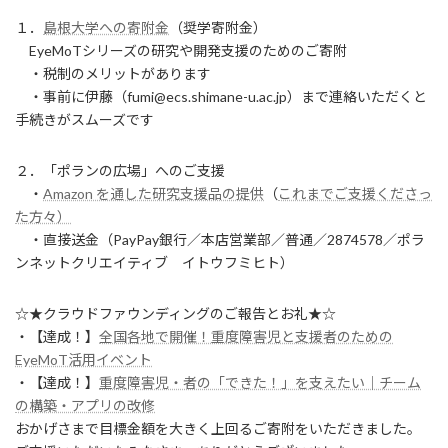
１．
島根大学への寄附金
（奨学寄附金）
EyeMoTシリーズの研究や開発支援のためのご寄附
・税制のメリットがあります
・事前に伊藤（fumi@ecs.shimane-u.ac.jp）まで連絡いただくと
手続きがスムーズです
２．「ポランの広場」へのご支援
・
Amazon を通した研究支援品の提供
（
これまでご支援くださっ
た方々）
・直接送金（PayPay銀行／本店営業部／普通／2874578／ポラ
ンネットクリエイティブ イトウフミヒト）
☆★クラウドファウンディングのご報告とお礼★☆
・【達成！】
全国各地で開催！重度障害児と支援者のための
EyeMoT活用イベント
・【達成！】
重度障害児・者の「できた！」を支えたい｜チーム
の構築・アプリの改修
おかげさまで目標金額を大きく上回るご寄附をいただきました。