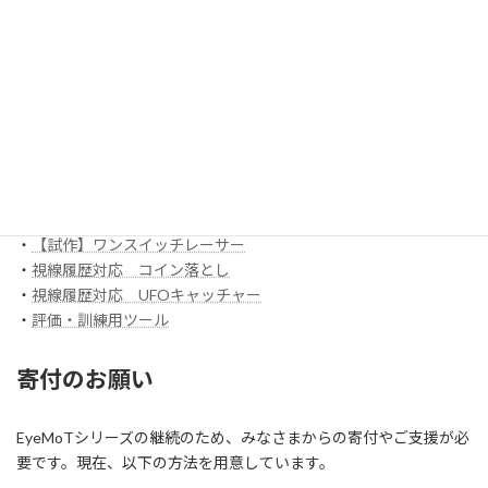
・
3DX_01「対戦ぬりえ」
ほか
EyeMoT Additionalシリーズ
EyeMoT Tools
・
【試作】ゲームレコーダ
・
【試作】ゲームビューワ
・
マウスバリケード
ほか
スイッチ入力訓練アプリ SCoT
・
【試作】ワンスイッチレーサー
・
視線履歴対応 コイン落とし
・
視線履歴対応 UFOキャッチャー
・
評価・訓練用ツール
寄付のお願い
EyeMoTシリーズの継続のため、みなさまからの寄付やご支援が必
要です。現在、以下の方法を用意しています。