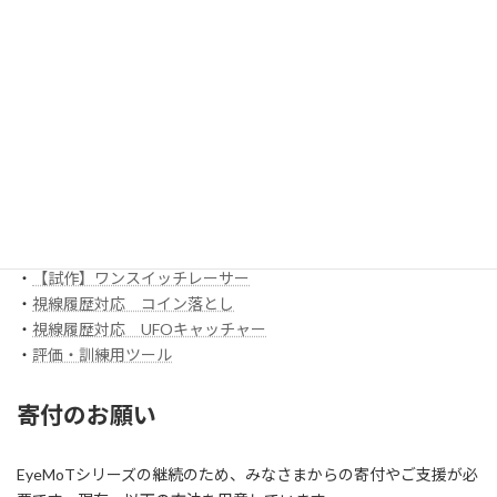
EyeMoT 3DXシリーズ（ネット対戦）
・
3DX_01「対戦ぬりえ」
ほか
EyeMoT Additionalシリーズ
EyeMoT Tools
・
【試作】ゲームレコーダ
・
【試作】ゲームビューワ
・
マウスバリケード
ほか
スイッチ入力訓練アプリ SCoT
・
【試作】ワンスイッチレーサー
・
視線履歴対応 コイン落とし
・
視線履歴対応 UFOキャッチャー
・
評価・訓練用ツール
寄付のお願い
EyeMoTシリーズの継続のため、みなさまからの寄付やご支援が必