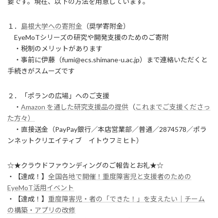
要です。現在、以下の方法を用意しています。
１．
島根大学への寄附金
（奨学寄附金）
EyeMoTシリーズの研究や開発支援のためのご寄附
・税制のメリットがあります
・事前に伊藤（fumi@ecs.shimane-u.ac.jp）まで連絡いただくと
手続きがスムーズです
２．「ポランの広場」へのご支援
・
Amazon を通した研究支援品の提供
（
これまでご支援くださっ
た方々）
・直接送金（PayPay銀行／本店営業部／普通／2874578／ポラ
ンネットクリエイティブ イトウフミヒト）
☆★クラウドファウンディングのご報告とお礼★☆
・【達成！】
全国各地で開催！重度障害児と支援者のための
EyeMoT活用イベント
・【達成！】
重度障害児・者の「できた！」を支えたい｜チーム
の構築・アプリの改修