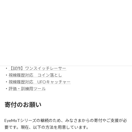
・
3DX_01「対戦ぬりえ」
ほか
EyeMoT Additionalシリーズ
EyeMoT Tools
・
【試作】ゲームレコーダ
・
【試作】ゲームビューワ
・
マウスバリケード
ほか
スイッチ入力訓練アプリ SCoT
・
【試作】ワンスイッチレーサー
・
視線履歴対応 コイン落とし
・
視線履歴対応 UFOキャッチャー
・
評価・訓練用ツール
寄付のお願い
EyeMoTシリーズの継続のため、みなさまからの寄付やご支援が必
要です。現在、以下の方法を用意しています。