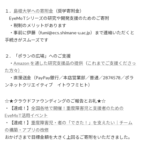
１．
島根大学への寄附金
（奨学寄附金）
EyeMoTシリーズの研究や開発支援のためのご寄附
・税制のメリットがあります
・事前に伊藤（fumi@ecs.shimane-u.ac.jp）まで連絡いただくと
手続きがスムーズです
２．「ポランの広場」へのご支援
・
Amazon を通した研究支援品の提供
（
これまでご支援くださっ
た方々）
・直接送金（PayPay銀行／本店営業部／普通／2874578／ポラ
ンネットクリエイティブ イトウフミヒト）
☆★クラウドファウンディングのご報告とお礼★☆
・【達成！】
全国各地で開催！重度障害児と支援者のための
EyeMoT活用イベント
・【達成！】
重度障害児・者の「できた！」を支えたい｜チーム
の構築・アプリの改修
おかげさまで目標金額を大きく上回るご寄附をいただきました。