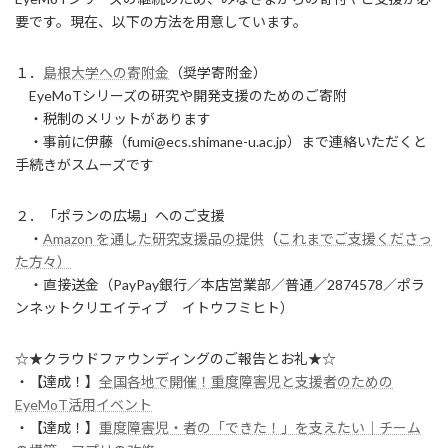
要です。現在、以下の方法を用意しています。
１．
島根大学への寄附金
（奨学寄附金）
EyeMoTシリーズの研究や開発支援のためのご寄附
・税制のメリットがあります
・事前に伊藤（fumi@ecs.shimane-u.ac.jp）まで連絡いただくと
手続きがスムーズです
２．「ポランの広場」へのご支援
・
Amazon を通した研究支援品の提供
（
これまでご支援くださっ
た方々）
・直接送金（PayPay銀行／本店営業部／普通／2874578／ポラ
ンネットクリエイティブ イトウフミヒト）
☆★クラウドファウンディングのご報告とお礼★☆
・【達成！】
全国各地で開催！重度障害児と支援者のための
EyeMoT活用イベント
・【達成！】
重度障害児・者の「できた！」を支えたい｜チーム