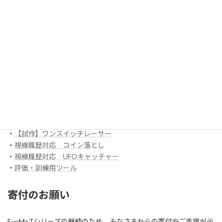
・
ボックスアプリ
ほか
EyeMoT 3DXシリーズ（ネット対戦）
・
3DX_01「対戦ぬりえ」
ほか
EyeMoT Additionalシリーズ
EyeMoT Tools
・
【試作】ゲームレコーダ
・
【試作】ゲームビューワ
・
マウスバリケード
ほか
スイッチ入力訓練アプリ SCoT
・
【試作】ワンスイッチレーサー
・
視線履歴対応 コイン落とし
・
視線履歴対応 UFOキャッチャー
・
評価・訓練用ツール
寄付のお願い
EyeMoTシリーズの継続のため、みなさまからの寄付やご支援が必