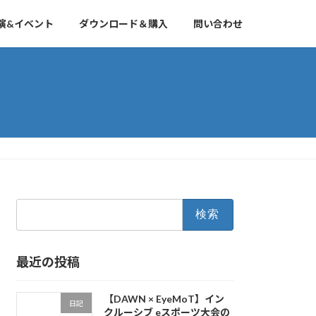
演&イベント
ダウンロード＆購入
問い合わせ
検
索:
最近の投稿
【DAWN × EyeMoT】イン
日記
クルーシブ eスポーツ大会の