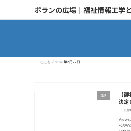
コ
ナ
ポランの広場｜福祉情報工学
ン
ビ
テ
ゲ
ン
ー
ツ
シ
へ
ョ
ス
ン
キ
に
ッ
移
ホーム
2023年2月27日
プ
動
【御
日記
決定
202
View
べ39