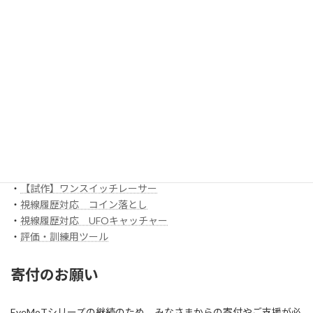
・
ボックスアプリ
ほか
EyeMoT 3DXシリーズ（ネット対戦）
・
3DX_01「対戦ぬりえ」
ほか
EyeMoT Additionalシリーズ
EyeMoT Tools
・
【試作】ゲームレコーダ
・
【試作】ゲームビューワ
・
マウスバリケード
ほか
スイッチ入力訓練アプリ SCoT
・
【試作】ワンスイッチレーサー
・
視線履歴対応 コイン落とし
・
視線履歴対応 UFOキャッチャー
・
評価・訓練用ツール
寄付のお願い
EyeMoTシリーズの継続のため、みなさまからの寄付やご支援が必