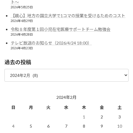
ト〜
2026年5月25日
【親心】地方の国立大学で1コマの授業を受けるためのコスト
2026年4月29日
令和８年度第１回小児在宅医療サポートチーム勉強会
2026年4月28日
テレビ放送のお知らせ（2026/4/24 18:00）
2026年4月23日
過去の投稿
過
去
の
投
稿
2024年2月
日
月
火
水
木
金
土
1
2
3
4
5
6
7
8
9
10