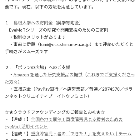
要です。現在、以下の方法を用意しています。
１．
島根大学への寄附金
（奨学寄附金）
EyeMoTシリーズの研究や開発支援のためのご寄附
・税制のメリットがあります
・事前に伊藤（fumi@ecs.shimane-u.ac.jp）まで連絡いただくと
手続きがスムーズです
２．「ポランの広場」へのご支援
・
Amazon を通した研究支援品の提供
（
これまでご支援くださっ
た方々）
・直接送金（PayPay銀行／本店営業部／普通／2874578／ポラ
ンネットクリエイティブ イトウフミヒト）
☆★クラウドファウンディングのご報告とお礼★☆
・【達成！】
全国各地で開催！重度障害児と支援者のための
EyeMoT活用イベント
・【達成！】
重度障害児・者の「できた！」を支えたい｜チーム