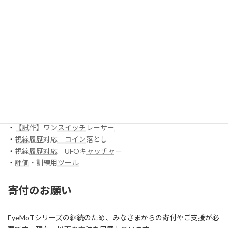
EyeMoT 3DXシリーズ（ネット対戦）
・
3DX_01「対戦ぬりえ」
ほか
EyeMoT Additionalシリーズ
EyeMoT Tools
・
【試作】ゲームレコーダ
・
【試作】ゲームビューワ
・
マウスバリケード
ほか
スイッチ入力訓練アプリ SCoT
・
【試作】ワンスイッチレーサー
・
視線履歴対応 コイン落とし
・
視線履歴対応 UFOキャッチャー
・
評価・訓練用ツール
寄付のお願い
EyeMoTシリーズの継続のため、みなさまからの寄付やご支援が必