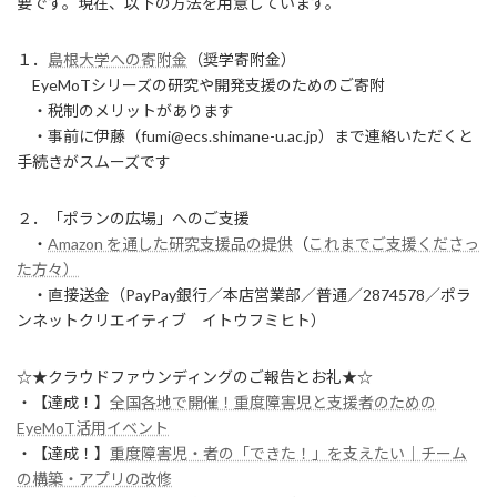
要です。現在、以下の方法を用意しています。
１．
島根大学への寄附金
（奨学寄附金）
EyeMoTシリーズの研究や開発支援のためのご寄附
・税制のメリットがあります
・事前に伊藤（fumi@ecs.shimane-u.ac.jp）まで連絡いただくと
手続きがスムーズです
２．「ポランの広場」へのご支援
・
Amazon を通した研究支援品の提供
（
これまでご支援くださっ
た方々）
・直接送金（PayPay銀行／本店営業部／普通／2874578／ポラ
ンネットクリエイティブ イトウフミヒト）
☆★クラウドファウンディングのご報告とお礼★☆
・【達成！】
全国各地で開催！重度障害児と支援者のための
EyeMoT活用イベント
・【達成！】
重度障害児・者の「できた！」を支えたい｜チーム
の構築・アプリの改修