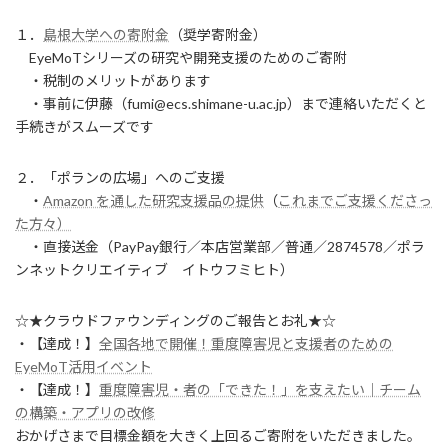
１．
島根大学への寄附金
（奨学寄附金）
EyeMoTシリーズの研究や開発支援のためのご寄附
・税制のメリットがあります
・事前に伊藤（fumi@ecs.shimane-u.ac.jp）まで連絡いただくと
手続きがスムーズです
２．「ポランの広場」へのご支援
・
Amazon を通した研究支援品の提供
（
これまでご支援くださっ
た方々）
・直接送金（PayPay銀行／本店営業部／普通／2874578／ポラ
ンネットクリエイティブ イトウフミヒト）
☆★クラウドファウンディングのご報告とお礼★☆
・【達成！】
全国各地で開催！重度障害児と支援者のための
EyeMoT活用イベント
・【達成！】
重度障害児・者の「できた！」を支えたい｜チーム
の構築・アプリの改修
おかげさまで目標金額を大きく上回るご寄附をいただきました。