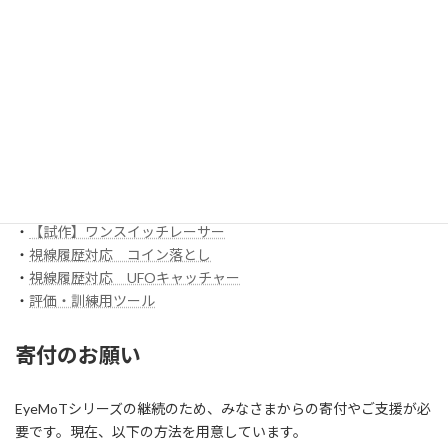
・
3DX_01「対戦ぬりえ」
ほか
EyeMoT Additionalシリーズ
EyeMoT Tools
・
【試作】ゲームレコーダ
・
【試作】ゲームビューワ
・
マウスバリケード
ほか
スイッチ入力訓練アプリ SCoT
・
【試作】ワンスイッチレーサー
・
視線履歴対応 コイン落とし
・
視線履歴対応 UFOキャッチャー
・
評価・訓練用ツール
寄付のお願い
EyeMoTシリーズの継続のため、みなさまからの寄付やご支援が必
要です。現在、以下の方法を用意しています。