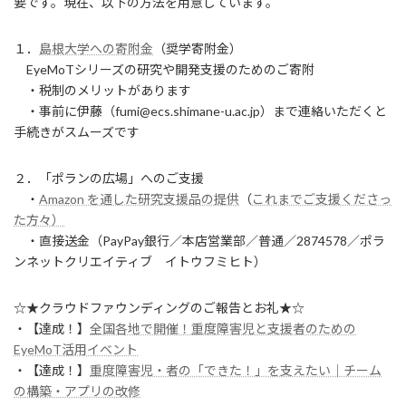
要です。現在、以下の方法を用意しています。
１．
島根大学への寄附金
（奨学寄附金）
EyeMoTシリーズの研究や開発支援のためのご寄附
・税制のメリットがあります
・事前に伊藤（fumi@ecs.shimane-u.ac.jp）まで連絡いただくと
手続きがスムーズです
２．「ポランの広場」へのご支援
・
Amazon を通した研究支援品の提供
（
これまでご支援くださっ
た方々）
・直接送金（PayPay銀行／本店営業部／普通／2874578／ポラ
ンネットクリエイティブ イトウフミヒト）
☆★クラウドファウンディングのご報告とお礼★☆
・【達成！】
全国各地で開催！重度障害児と支援者のための
EyeMoT活用イベント
・【達成！】
重度障害児・者の「できた！」を支えたい｜チーム
の構築・アプリの改修