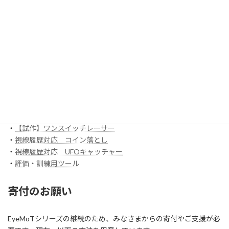
EyeMoT 3DXシリーズ（ネット対戦）
・
3DX_01「対戦ぬりえ」
ほか
EyeMoT Additionalシリーズ
EyeMoT Tools
・
【試作】ゲームレコーダ
・
【試作】ゲームビューワ
・
マウスバリケード
ほか
スイッチ入力訓練アプリ SCoT
・
【試作】ワンスイッチレーサー
・
視線履歴対応 コイン落とし
・
視線履歴対応 UFOキャッチャー
・
評価・訓練用ツール
寄付のお願い
EyeMoTシリーズの継続のため、みなさまからの寄付やご支援が必