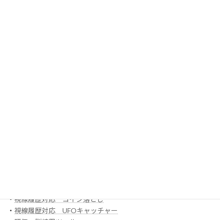
EyeMoT 2D
EyeMoT 3Dシリーズ
・
センサリー
・
Game 00 「風船割り」
・
ボックスアプリ
ほか
EyeMoT 3DXシリーズ（ネット対戦）
・
3DX_01「対戦ぬりえ」
ほか
EyeMoT Additionalシリーズ
EyeMoT Tools
・
【試作】ゲームレコーダ
・
【試作】ゲームビューワ
・
マウスバリケード
ほか
スイッチ入力訓練アプリ SCoT
・
【試作】ワンスイッチレーサー
・
視線履歴対応 コイン落とし
・
視線履歴対応 UFOキャッチャー