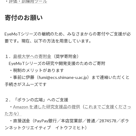
・
評価・訓練用ツール
寄付のお願い
EyeMoTシリーズの継続のため、みなさまからの寄付やご支援が必
要です。現在、以下の方法を用意しています。
１．
島根大学への寄附金
（奨学寄附金）
EyeMoTシリーズの研究や開発支援のためのご寄附
・税制のメリットがあります
・事前に伊藤（fumi@ecs.shimane-u.ac.jp）まで連絡いただくと
手続きがスムーズです
２．「ポランの広場」へのご支援
・
Amazon を通した研究支援品の提供
（
これまでご支援くださっ
た方々）
・直接送金（PayPay銀行／本店営業部／普通／2874578／ポラ
ンネットクリエイティブ イトウフミヒト）