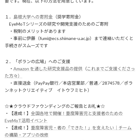
要です。現在、以下の方法を用意しています。
１．
島根大学への寄附金
（奨学寄附金）
EyeMoTシリーズの研究や開発支援のためのご寄附
・税制のメリットがあります
・事前に伊藤（fumi@ecs.shimane-u.ac.jp）まで連絡いただくと
手続きがスムーズです
２．「ポランの広場」へのご支援
・
Amazon を通した研究支援品の提供
（
これまでご支援くださっ
た方々）
・直接送金（PayPay銀行／本店営業部／普通／2874578／ポラ
ンネットクリエイティブ イトウフミヒト）
☆★クラウドファウンディングのご報告とお礼★☆
・【達成！】
全国各地で開催！重度障害児と支援者のための
EyeMoT活用イベント
・【達成！】
重度障害児・者の「できた！」を支えたい｜チーム
の構築・アプリの改修