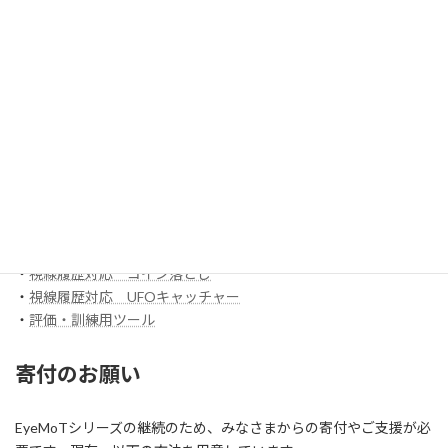
EyeMoT 3DXシリーズ（ネット対戦）
・
3DX_01「対戦ぬりえ」
ほか
EyeMoT Additionalシリーズ
EyeMoT Tools
・
【試作】ゲームレコーダ
・
【試作】ゲームビューワ
・
マウスバリケード
ほか
スイッチ入力訓練アプリ SCoT
・
【試作】ワンスイッチレーサー
・
視線履歴対応 コイン落とし
・
視線履歴対応 UFOキャッチャー
・
評価・訓練用ツール
寄付のお願い
EyeMoTシリーズの継続のため、みなさまからの寄付やご支援が必