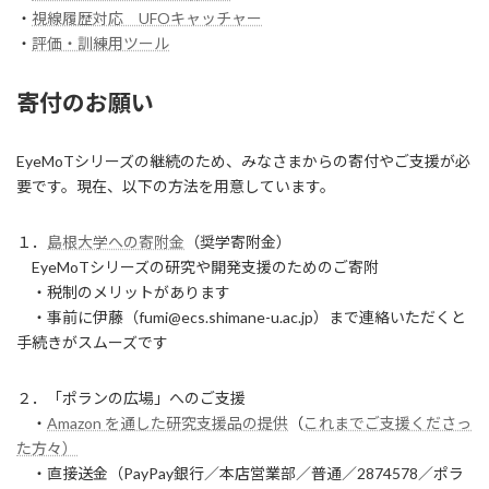
・
視線履歴対応 UFOキャッチャー
・
評価・訓練用ツール
寄付のお願い
EyeMoTシリーズの継続のため、みなさまからの寄付やご支援が必
要です。現在、以下の方法を用意しています。
１．
島根大学への寄附金
（奨学寄附金）
EyeMoTシリーズの研究や開発支援のためのご寄附
・税制のメリットがあります
・事前に伊藤（fumi@ecs.shimane-u.ac.jp）まで連絡いただくと
手続きがスムーズです
２．「ポランの広場」へのご支援
・
Amazon を通した研究支援品の提供
（
これまでご支援くださっ
た方々）
・直接送金（PayPay銀行／本店営業部／普通／2874578／ポラ