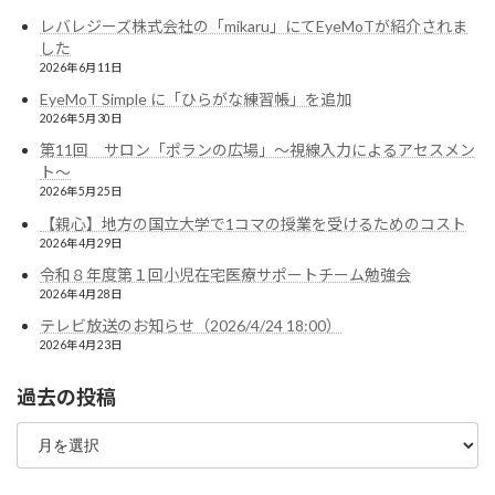
レバレジーズ株式会社の「mikaru」にてEyeMoTが紹介されま
した
2026年6月11日
EyeMoT Simple に「ひらがな練習帳」を追加
2026年5月30日
第11回 サロン「ポランの広場」〜視線入力によるアセスメン
ト〜
2026年5月25日
【親心】地方の国立大学で1コマの授業を受けるためのコスト
2026年4月29日
令和８年度第１回小児在宅医療サポートチーム勉強会
2026年4月28日
テレビ放送のお知らせ（2026/4/24 18:00）
2026年4月23日
過去の投稿
過
去
の
投