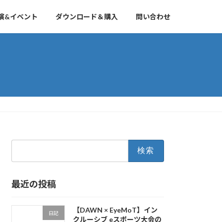
演&イベント
ダウンロード＆購入
問い合わせ
検
索:
最近の投稿
【DAWN × EyeMoT】イン
日記
クルーシブ eスポーツ大会の