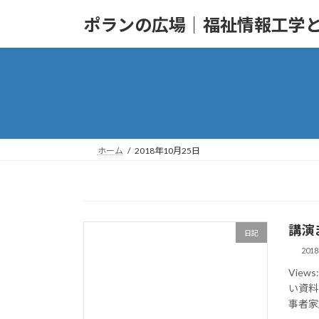
コ
ナ
ポランの広場｜福祉情報工学
ン
ビ
テ
ゲ
ン
ー
ツ
シ
へ
ョ
ス
ン
キ
に
ッ
移
ホーム
2018年10月25日
プ
動
講演
日記
201
Vie
い資料
事者家