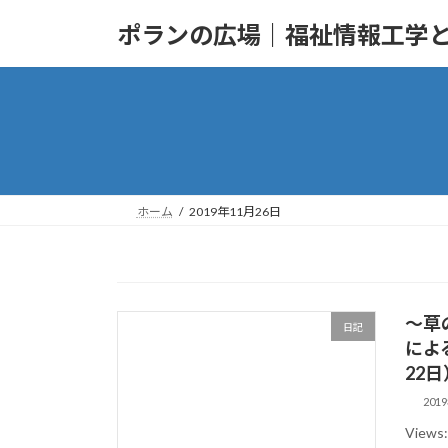
コ
ナ
ポランの広場｜福祉情報工学
ン
ビ
テ
ゲ
ン
ー
ツ
シ
へ
ョ
ス
ン
キ
に
ッ
移
ホーム
2019年11月26日
プ
動
～草
日記
によ
22日
201
Vie