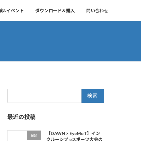
演&イベント
ダウンロード＆購入
問い合わせ
検
索:
最近の投稿
【DAWN × EyeMoT】イン
日記
クルーシブ eスポーツ大会の