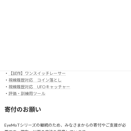
EyeMoT 3DXシリーズ（ネット対戦）
・
3DX_01「対戦ぬりえ」
ほか
EyeMoT Additionalシリーズ
EyeMoT Tools
・
【試作】ゲームレコーダ
・
【試作】ゲームビューワ
・
マウスバリケード
ほか
スイッチ入力訓練アプリ SCoT
・
【試作】ワンスイッチレーサー
・
視線履歴対応 コイン落とし
・
視線履歴対応 UFOキャッチャー
・
評価・訓練用ツール
寄付のお願い
EyeMoTシリーズの継続のため、みなさまからの寄付やご支援が必