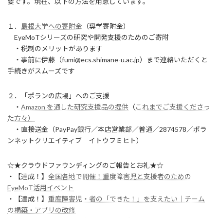
要です。現在、以下の方法を用意しています。
１．
島根大学への寄附金
（奨学寄附金）
EyeMoTシリーズの研究や開発支援のためのご寄附
・税制のメリットがあります
・事前に伊藤（fumi@ecs.shimane-u.ac.jp）まで連絡いただくと
手続きがスムーズです
２．「ポランの広場」へのご支援
・
Amazon を通した研究支援品の提供
（
これまでご支援くださっ
た方々）
・直接送金（PayPay銀行／本店営業部／普通／2874578／ポラ
ンネットクリエイティブ イトウフミヒト）
☆★クラウドファウンディングのご報告とお礼★☆
・【達成！】
全国各地で開催！重度障害児と支援者のための
EyeMoT活用イベント
・【達成！】
重度障害児・者の「できた！」を支えたい｜チーム
の構築・アプリの改修