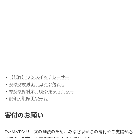
EyeMoT 3DXシリーズ（ネット対戦）
・
3DX_01「対戦ぬりえ」
ほか
EyeMoT Additionalシリーズ
EyeMoT Tools
・
【試作】ゲームレコーダ
・
【試作】ゲームビューワ
・
マウスバリケード
ほか
スイッチ入力訓練アプリ SCoT
・
【試作】ワンスイッチレーサー
・
視線履歴対応 コイン落とし
・
視線履歴対応 UFOキャッチャー
・
評価・訓練用ツール
寄付のお願い
EyeMoTシリーズの継続のため、みなさまからの寄付やご支援が必