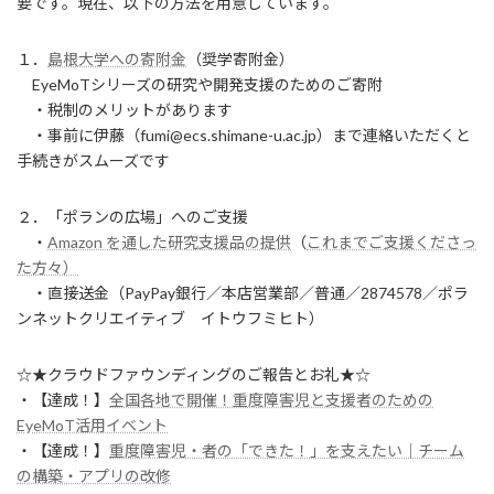
要です。現在、以下の方法を用意しています。
１．
島根大学への寄附金
（奨学寄附金）
EyeMoTシリーズの研究や開発支援のためのご寄附
・税制のメリットがあります
・事前に伊藤（fumi@ecs.shimane-u.ac.jp）まで連絡いただくと
手続きがスムーズです
２．「ポランの広場」へのご支援
・
Amazon を通した研究支援品の提供
（
これまでご支援くださっ
た方々）
・直接送金（PayPay銀行／本店営業部／普通／2874578／ポラ
ンネットクリエイティブ イトウフミヒト）
☆★クラウドファウンディングのご報告とお礼★☆
・【達成！】
全国各地で開催！重度障害児と支援者のための
EyeMoT活用イベント
・【達成！】
重度障害児・者の「できた！」を支えたい｜チーム
の構築・アプリの改修