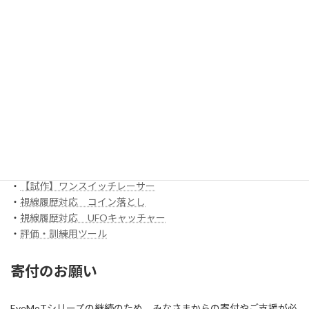
・
ボックスアプリ
ほか
EyeMoT 3DXシリーズ（ネット対戦）
・
3DX_01「対戦ぬりえ」
ほか
EyeMoT Additionalシリーズ
EyeMoT Tools
・
【試作】ゲームレコーダ
・
【試作】ゲームビューワ
・
マウスバリケード
ほか
スイッチ入力訓練アプリ SCoT
・
【試作】ワンスイッチレーサー
・
視線履歴対応 コイン落とし
・
視線履歴対応 UFOキャッチャー
・
評価・訓練用ツール
寄付のお願い
EyeMoTシリーズの継続のため、みなさまからの寄付やご支援が必