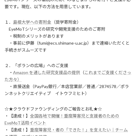
要です。現在、以下の方法を用意しています。
１．
島根大学への寄附金
（奨学寄附金）
EyeMoTシリーズの研究や開発支援のためのご寄附
・税制のメリットがあります
・事前に伊藤（fumi@ecs.shimane-u.ac.jp）まで連絡いただくと
手続きがスムーズです
２．「ポランの広場」へのご支援
・
Amazon を通した研究支援品の提供
（
これまでご支援くださっ
た方々）
・直接送金（PayPay銀行／本店営業部／普通／2874578／ポラ
ンネットクリエイティブ イトウフミヒト）
☆★クラウドファウンディングのご報告とお礼★☆
・【達成！】
全国各地で開催！重度障害児と支援者のための
EyeMoT活用イベント
・【達成！】
重度障害児・者の「できた！」を支えたい｜チーム