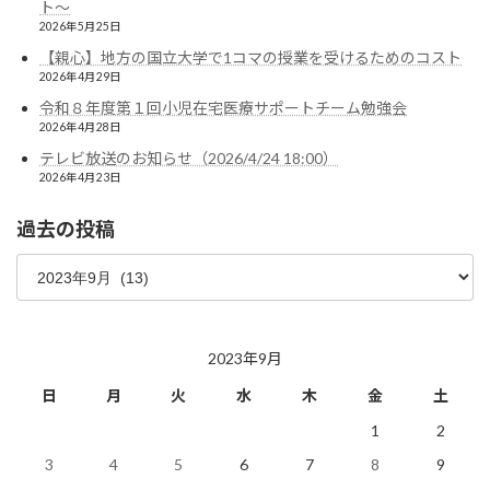
ト〜
2026年5月25日
【親心】地方の国立大学で1コマの授業を受けるためのコスト
2026年4月29日
令和８年度第１回小児在宅医療サポートチーム勉強会
2026年4月28日
テレビ放送のお知らせ（2026/4/24 18:00）
2026年4月23日
過去の投稿
過
去
の
投
稿
2023年9月
日
月
火
水
木
金
土
1
2
3
4
5
6
7
8
9