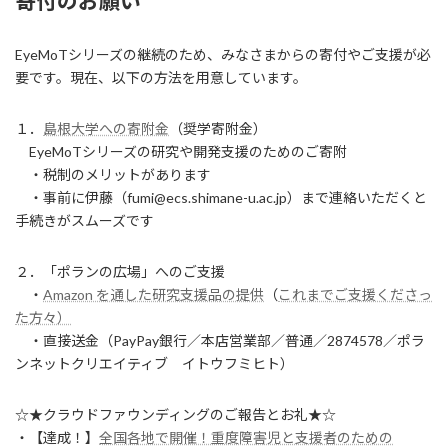
寄付のお願い
EyeMoTシリーズの継続のため、みなさまからの寄付やご支援が必
要です。現在、以下の方法を用意しています。
１．
島根大学への寄附金
（奨学寄附金）
EyeMoTシリーズの研究や開発支援のためのご寄附
・税制のメリットがあります
・事前に伊藤（fumi@ecs.shimane-u.ac.jp）まで連絡いただくと
手続きがスムーズです
２．「ポランの広場」へのご支援
・
Amazon を通した研究支援品の提供
（
これまでご支援くださっ
た方々）
・直接送金（PayPay銀行／本店営業部／普通／2874578／ポラ
ンネットクリエイティブ イトウフミヒト）
☆★クラウドファウンディングのご報告とお礼★☆
・【達成！】
全国各地で開催！重度障害児と支援者のための