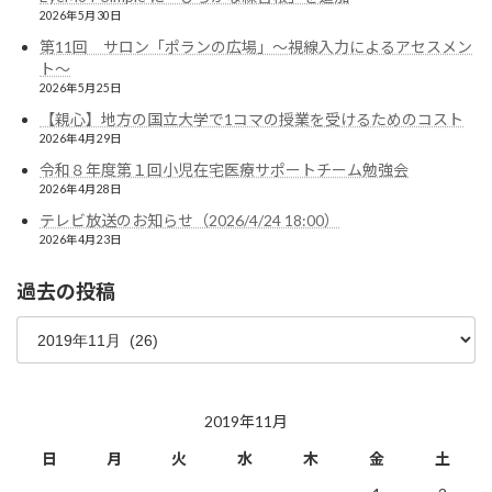
2026年5月30日
第11回 サロン「ポランの広場」〜視線入力によるアセスメン
ト〜
2026年5月25日
【親心】地方の国立大学で1コマの授業を受けるためのコスト
2026年4月29日
令和８年度第１回小児在宅医療サポートチーム勉強会
2026年4月28日
テレビ放送のお知らせ（2026/4/24 18:00）
2026年4月23日
過去の投稿
過
去
の
投
稿
2019年11月
日
月
火
水
木
金
土