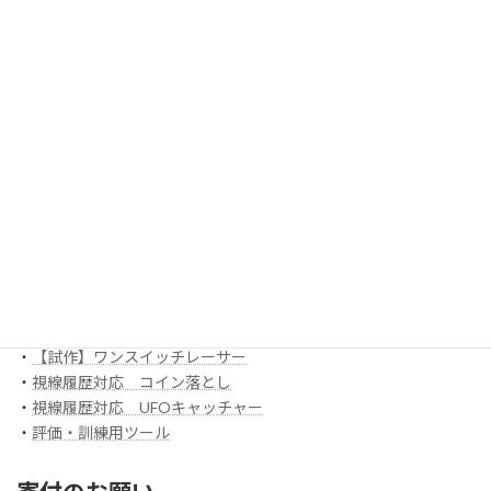
・
センサリー
・
Game 00 「風船割り」
・
ボックスアプリ
ほか
EyeMoT 3DXシリーズ（ネット対戦）
・
3DX_01「対戦ぬりえ」
ほか
EyeMoT Additionalシリーズ
EyeMoT Tools
・
【試作】ゲームレコーダ
・
【試作】ゲームビューワ
・
マウスバリケード
ほか
スイッチ入力訓練アプリ SCoT
・
【試作】ワンスイッチレーサー
・
視線履歴対応 コイン落とし
・
視線履歴対応 UFOキャッチャー
・
評価・訓練用ツール